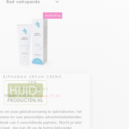
Aanbieding
BIPHARMA UREUM CREME
10%
BIPHARMA BV
€12,61
€10,95
Bespaar €1,66