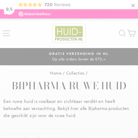
×
720
Reviews
9,5
ZOE
GRATIS VERZENDING IN NL
Op alle orders boven de €75,=
Diavoorstelling
pauzeren
Home
/
Collecties
/
BIPHARMA RUWE HUID
Een ruwe huid is voelbaar en zichtbaar verdikt en heeft
behoefte aan verzachting. Bekijk hier alle Bipharma producten
die geschikt zijn voor de ruwe huid.