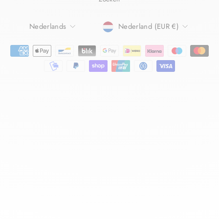
TAAL
Nederlands
Nederland (EUR €)