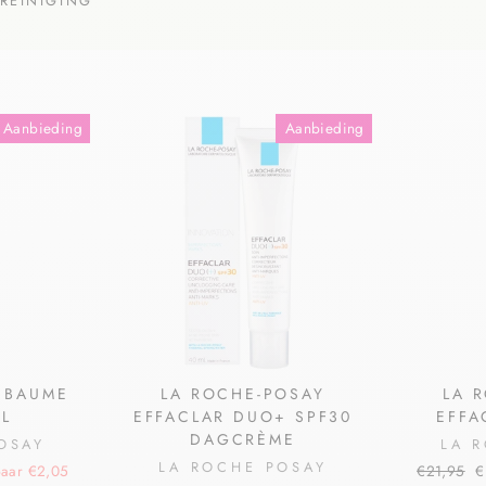
REINIGING
Aanbieding
Aanbieding
T BAUME
LA ROCHE-POSAY
LA 
ML
EFFACLAR DUO+ SPF30
EFFA
DAGCRÈME
OSAY
LA 
LA ROCHE POSAY
aar €2,05
€21,95
€