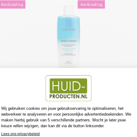
Aanbieding
Aanbieding
ST B5
LRP RESPECTISSIME
LA 
L
WATERPROOF OOG-
EFFACL
MAKEUP REINIGING
OSAY
LA ROCHE POSAY
LA 
aar €0,60
€20,50
€18,90
Bespaar €1,60
€17,75
€
Aanbieding
Aanbieding