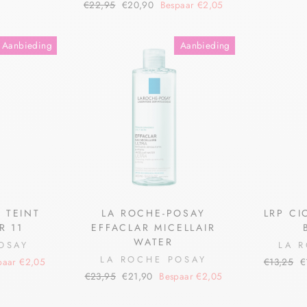
€22,95
€20,90
Bespaar €2,05
Aanbieding
Aanbieding
 TEINT
LA ROCHE-POSAY
LRP CI
R 11
EFFACLAR MICELLAIR
WATER
OSAY
LA 
LA ROCHE POSAY
paar €2,05
€13,25
€
€23,95
€21,90
Bespaar €2,05