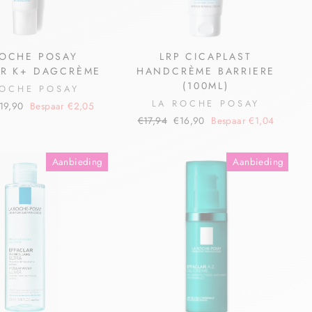
ROCHE POSAY
LRP CICAPLAST
AR K+ DAGCRÈME
HANDCRÈME BARRIERE
(100ML)
ROCHE POSAY
LA ROCHE POSAY
19,90
Bespaar €2,05
€17,94
€16,90
Bespaar €1,04
Aanbieding
Aanbieding