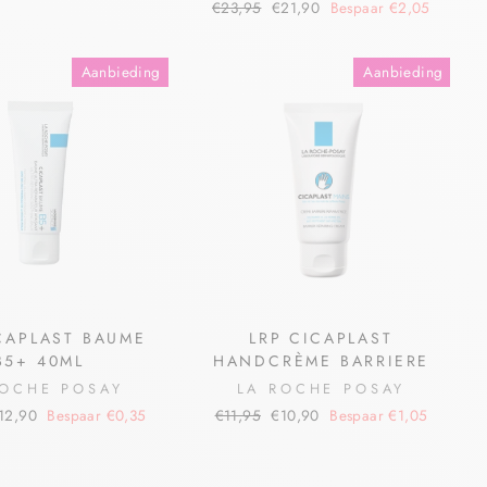
€23,95
€21,90
Bespaar €2,05
Aanbieding
Aanbieding
CAPLAST BAUME
LRP CICAPLAST
B5+ 40ML
HANDCRÈME BARRIERE
ROCHE POSAY
LA ROCHE POSAY
12,90
Bespaar €0,35
€11,95
€10,90
Bespaar €1,05