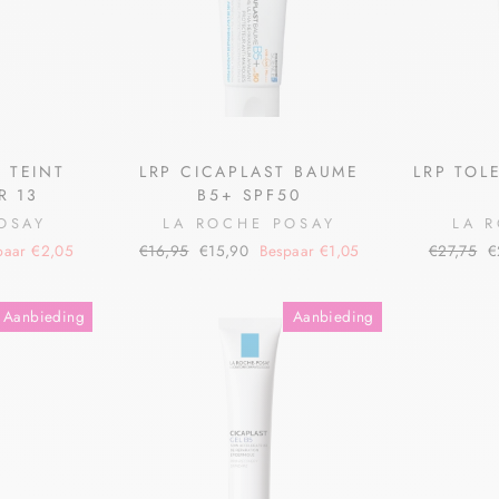
 TEINT
LRP CICAPLAST BAUME
LRP TOL
R 13
B5+ SPF50
OSAY
LA ROCHE POSAY
LA 
paar €2,05
€16,95
€15,90
Bespaar €1,05
€27,75
€
Aanbieding
Aanbieding