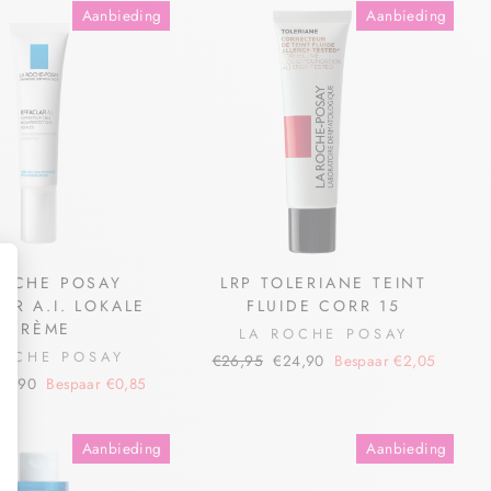
Aanbieding
Aanbieding
ROCHE POSAY
LRP TOLERIANE TEINT
AR A.I. LOKALE
FLUIDE CORR 15
CRÈME
LA ROCHE POSAY
ROCHE POSAY
€26,95
€24,90
Bespaar €2,05
16,90
Bespaar €0,85
Aanbieding
Aanbieding