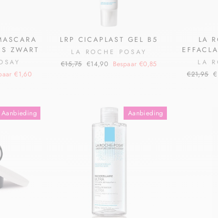
 MASCARA
LRP CICAPLAST GEL B5
LA 
NS ZWART
EFFACL
LA ROCHE POSAY
OSAY
LA 
€15,75
€14,90
Bespaar €0,85
paar €1,60
€21,95
€
Aanbieding
Aanbieding