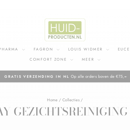
IPHARMA
FAGRON
LOUIS WIDMER
EUC
COMFORT ZONE
MEER
Op alle orders boven de €75,=
GRATIS VERZENDING IN NL
Diavoorstelling
pauzeren
Home
/
Collecties
/
AY GEZICHTSREINIGING