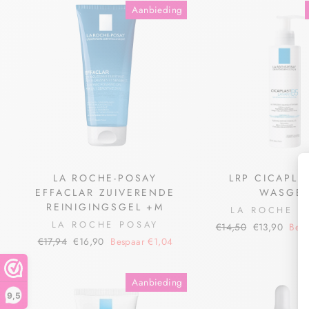
Aanbieding
LA ROCHE-POSAY
LRP CICAPLA
EFFACLAR ZUIVERENDE
WASGE
REINIGINGSGEL +M
LA ROCHE P
LA ROCHE POSAY
€14,50
€13,90
Besp
€17,94
€16,90
Bespaar €1,04
Aanbieding
9,5