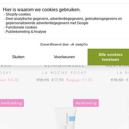
OSAY
LRP ROSALIAC MICELLAIRE
LR
ERUM
REINIGINGSGEL
ADSTRIN
OSAY
LA ROCHE POSAY
LA 
paar €4,05
€18,95
€17,90
Bespaar €1,05
€18,50
€
Aanbieding
Aanbieding