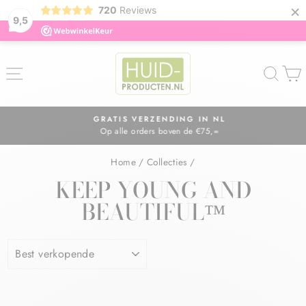
×
720
Reviews
9,5
ZOE
GRATIS VERZENDING IN NL
Op alle orders boven de €75,=
Diavoorstelling
pauzeren
Home
/
Collecties
/
KEEP YOUNG AND
BEAUTIFUL™