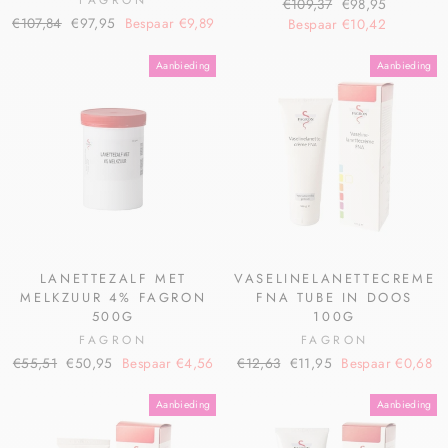
€109,37
€98,95
€107,84
€97,95
Bespaar €9,89
Bespaar €10,42
Aanbieding
Aanbieding
LANETTEZALF MET
VASELINELANETTECREME
MELKZUUR 4% FAGRON
FNA TUBE IN DOOS
500G
100G
FAGRON
FAGRON
€55,51
€50,95
Bespaar €4,56
€12,63
€11,95
Bespaar €0,68
Aanbieding
Aanbieding