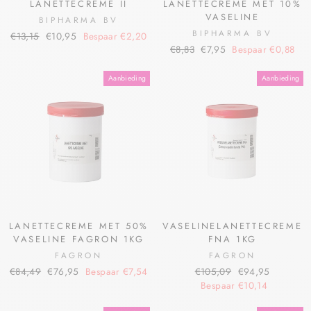
LANETTECREME II
LANETTECREME MET 10%
VASELINE
BIPHARMA BV
BIPHARMA BV
€13,15
€10,95
Bespaar €2,20
€8,83
€7,95
Bespaar €0,88
Aanbieding
Aanbieding
LANETTECREME MET 50%
VASELINELANETTECREME
VASELINE FAGRON 1KG
FNA 1KG
FAGRON
FAGRON
€84,49
€76,95
Bespaar €7,54
€105,09
€94,95
Bespaar €10,14