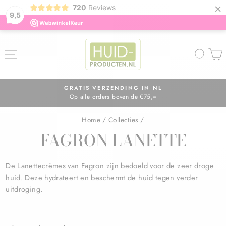
×
720
Reviews
9,5
ZOE
GRATIS VERZENDING IN NL
Op alle orders boven de €75,=
Diavoorstelling
pauzeren
Home
/
Collecties
/
FAGRON LANETTE
De Lanettecrèmes van Fagron zijn bedoeld voor de zeer droge
huid. Deze hydrateert en beschermt de huid tegen verder
uitdroging.