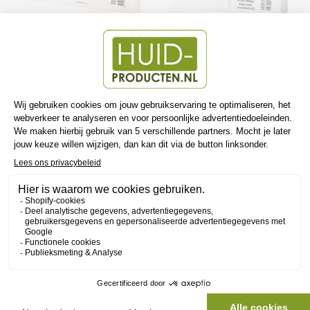
LEVOMENTHOL 1% IN
LEVOMENTHOL 2% IN
LANETTECREME FAGRON
LANETTECREME FAGRON
100G
100G
FAGRON
FAGRON
€16,17
€14,95
Bespaar €1,22
€15,73
€14,95
Bespaar €0,78
Aanbieding
Aanbieding
LANETTECREME MET 50%
LANETTECREME MET 20%