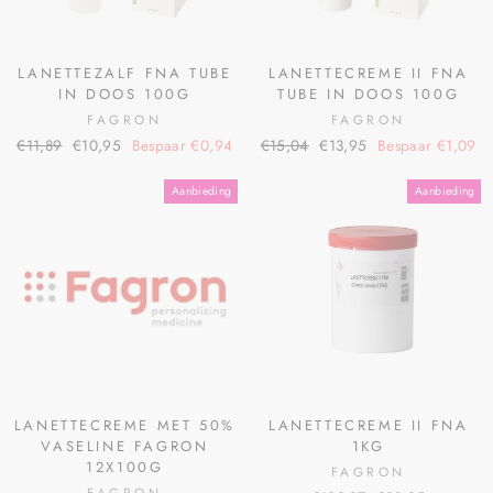
LANETTEZALF FNA TUBE
LANETTECREME II FNA
IN DOOS 100G
TUBE IN DOOS 100G
FAGRON
FAGRON
€11,89
€10,95
Bespaar €0,94
€15,04
€13,95
Bespaar €1,09
Aanbieding
Aanbieding
LANETTECREME MET 50%
LANETTECREME II FNA
VASELINE FAGRON
1KG
12X100G
FAGRON
FAGRON