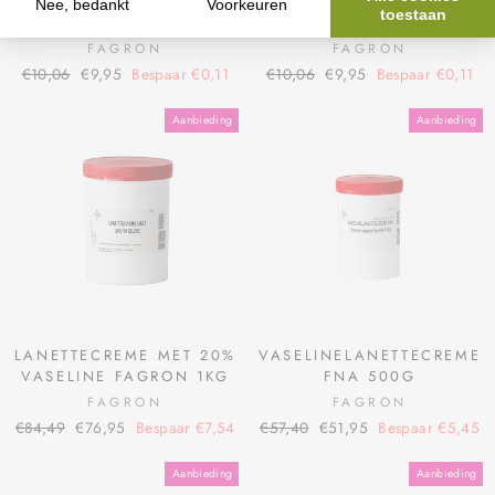
VASELINE TUBE IN DOOS
VASELINE TUBE IN DOOS
FAGRON 100G
FAGRON 100G
FAGRON
FAGRON
€10,06
€9,95
Bespaar €0,11
€10,06
€9,95
Bespaar €0,11
Aanbieding
Aanbieding
LANETTECREME MET 20%
VASELINELANETTECREME
VASELINE FAGRON 1KG
FNA 500G
FAGRON
FAGRON
€84,49
€76,95
Bespaar €7,54
€57,40
€51,95
Bespaar €5,45
Aanbieding
Aanbieding