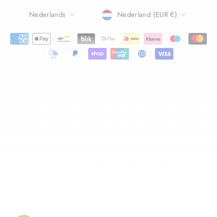
TAAL
Nederlands
Nederland (EUR €)