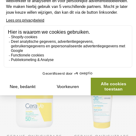
CERAVE HYDRATERENDE
CERAVE HA WATER GEL
GEZICHTSCRÈME -
CERAVE
NACHTCRÈME
€19,95
CERAVE
€18,65