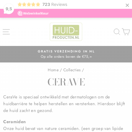
×
723
Reviews
9,5
ZOE
GRATIS VERZENDING IN NL
Op alle orders boven de €75,=
Diavoorstelling
pauzeren
Home
/
Collecties
/
CERAVE
CeraVe is speciaal ontwikkeld met dermatologen om de
huidbarrière te helpen herstellen en versterken. Hierdoor blijft
de huid zacht en gezond.
Ceramiden
Onze huid bevat van nature ceramiden. (
een groep van lipide