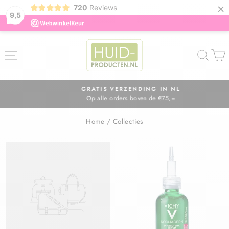
×
720
Reviews
9,5
ZOE
GRATIS VERZENDING IN NL
Op alle orders boven de €75,=
Diavoorstelling
pauzeren
Home
/
Collecties