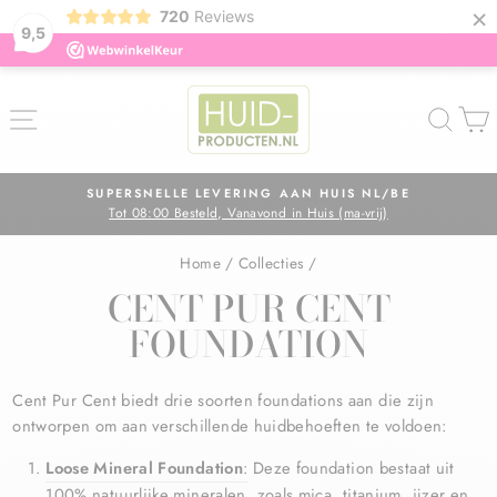
×
720
Reviews
9,5
ZOE
GRATIS VERZENDING IN NL
Op alle orders boven de €75,=
Diavoorstelling
pauzeren
Home
/
Collecties
/
CENT PUR CENT
FOUNDATION
Cent Pur Cent biedt drie soorten foundations aan die zijn
ontworpen om aan verschillende huidbehoeften te voldoen:
Loose Mineral Foundation
:
Deze foundation bestaat uit
100% natuurlijke mineralen, zoals mica, titanium, ijzer en