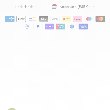
TAAL
Nederlands
Nederland (EUR €)