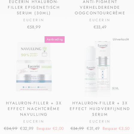
EUCERIN HYALURON-
ANTI-PIGMENT
FILLER EPIGENETISCH
VERHELDERENDE
SERUM (30ML)
OOGCONTOURCRÈME
EUCERIN
EUCERIN
€58,99
€33,49
Aanbieding
Uitverkocht
HYALURON-FILLER + 3X
HYALURON-FILLER + 3X
EFFECT NACHTCRÈME
EFFECT HUIDVERFIJNEND
NAVULLING
SERUM
EUCERIN
EUCERIN
€34,99
€32,99
Bespaar €2,00
€34,99
€31,49
Bespaar €3,50