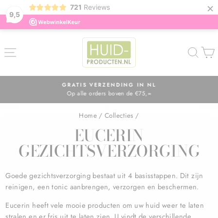
×
721
Reviews
9,5
ZOE
GRATIS VERZENDING IN NL
Op alle orders boven de €75,=
Diavoorstelling
pauzeren
Home
/
Collecties
/
EUCERIN
GEZICHTSVERZORGING
Goede gezichtsverzorging bestaat uit 4 basisstappen. Dit zijn
reinigen, een tonic aanbrengen, verzorgen en beschermen.
Eucerin heeft vele mooie producten om uw huid weer te laten
stralen en er fris uit te laten zien. U vindt de verschillende