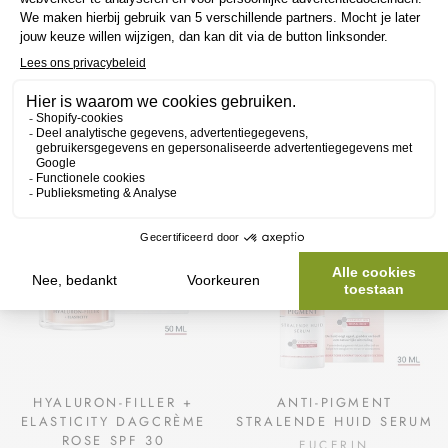
HYALURON-FILLER +
HYALURON-FILLER +
ELASTICITY DAGCRÈME
VOLUME-LIFT
SPF 15
NACHTCRÈME
EUCERIN
EUCERIN
€47,49
€42,49
HYALURON-FILLER +
ANTI-PIGMENT
ELASTICITY DAGCRÈME
STRALENDE HUID SERUM
ROSE SPF 30
EUCERIN