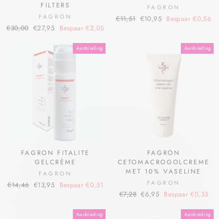
FILTERS
FAGRON
FAGRON
€11,51
€10,95
Bespaar €0,56
€30,00
€27,95
Bespaar €2,05
Aanbieding
Aanbieding
FAGRON FITALITE
FAGRON
GELCRÈME
CETOMACROGOLCREME
MET 10% VASELINE
FAGRON
FAGRON
€14,46
€13,95
Bespaar €0,51
€7,28
€6,95
Bespaar €0,33
Aanbieding
Aanbieding