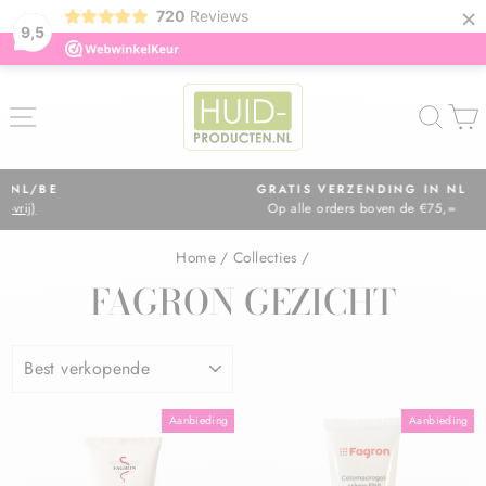
×
720
Reviews
9,5
ZOE
GRATIS VERZENDING IN NL
Op alle orders boven de €75,=
Diavoorstelling
pauzeren
Home
/
Collecties
/
FAGRON GEZICHT
Aanbieding
Aanbieding