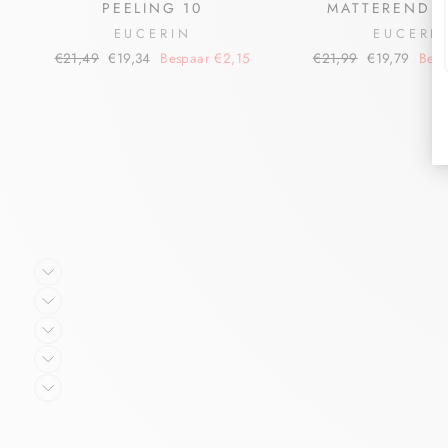
PEELING 10
MATTERENDE 
EUCERIN
EUCERI
€21,49
€19,34
Bespaar €2,15
€21,99
€19,79
Besp