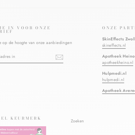
 JE IN VOOR ONZE
ONZE PART
RIEF
SkinEffects Zwol
ste op de hoogte van onze aanbiedingen
skineffects.nl
N
Apotheek Heino
apotheekheino.nl
Hulpmedi.nl
ebook
hulpmedi.nl
Apotheek Avere
EL KEURMERK
Zoeken