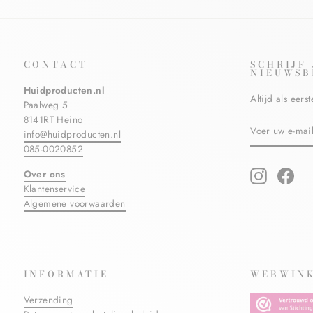
CONTACT
SCHRIJF
NIEUWSB
Huidproducten.nl
Altijd als eer
Paalweg 5
8141RT Heino
VOER
ABONNERE
info@huidproducten.nl
UW
E-
085-0020852
MAILADRES
IN
Over ons
Instagram
Fac
Klantenservice
Algemene voorwaarden
INFORMATIE
WEBWINK
Verzending