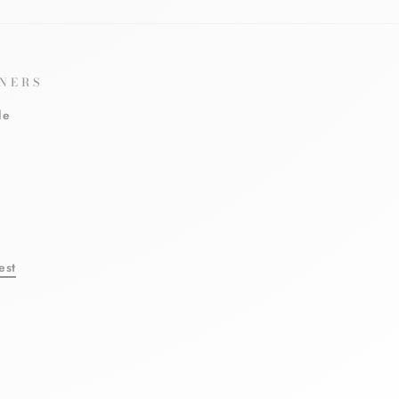
NERS
le
est