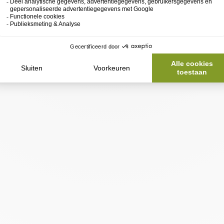
FLUID
HYDRA REPAIR
N
EUCERIN
aar €2,20
€22,49
€20,24
Bespaar €2,25