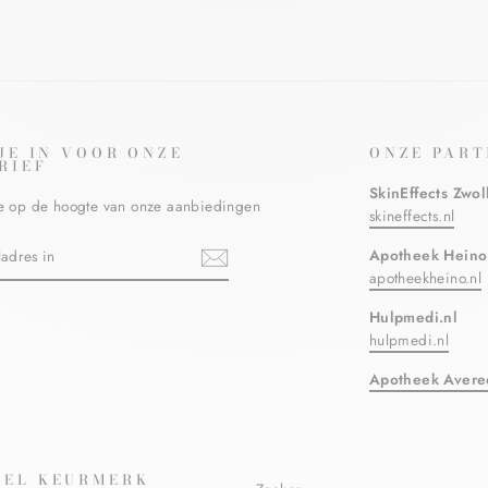
 JE IN VOOR ONZE
ONZE PART
RIEF
SkinEffects Zwol
ste op de hoogte van onze aanbiedingen
skineffects.nl
N
Apotheek Heino
apotheekheino.nl
Hulpmedi.nl
ebook
hulpmedi.nl
Apotheek Avere
EL KEURMERK