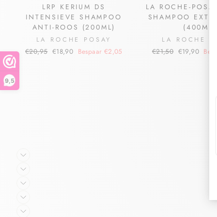
LRP KERIUM DS
LA ROCHE-POSA
INTENSIEVE SHAMPOO
SHAMPOO EXTR
ANTI-ROOS (200ML)
(400ML)
LA ROCHE POSAY
LA ROCHE P
€20,95
€18,90
Bespaar €2,05
€21,50
€19,90
Bes
9,5