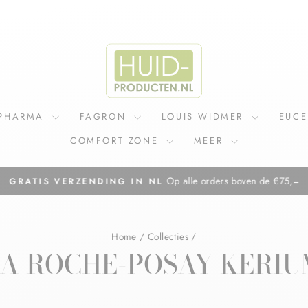
IPHARMA
FAGRON
LOUIS WIDMER
EUC
COMFORT ZONE
MEER
Op alle orders boven de €75,=
GRATIS VERZENDING IN NL
Diavoorstelling
pauzeren
Home
/
Collecties
/
LA ROCHE-POSAY KERIU