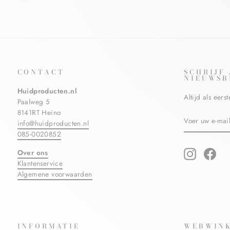
CONTACT
SCHRIJF
NIEUWSB
Huidproducten.nl
Altijd als eer
Paalweg 5
8141RT Heino
VOER
ABONNERE
info@huidproducten.nl
UW
E-
085-0020852
MAILADRES
IN
Over ons
Instagram
Fac
Klantenservice
Algemene voorwaarden
INFORMATIE
WEBWINK