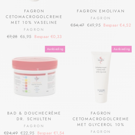
FAGRON
FAGRON EMOLIVAN
CETOMACROGOLCREME
FAGRON
MET 10% VASELINE
€54,47
€49,95
Bespaar €4,52
FAGRON
€7,28
€6,95
Bespaar €0,33
Aanbieding
Aanbieding
BAD & DOUCHECRÈME
FAGRON
DR. SCHULTEN
CETOMACROGOLCREME
MET GLYCEROL 10%
FAGRON
FAGRON
€24,49
€22,95
Bespaar €1,54