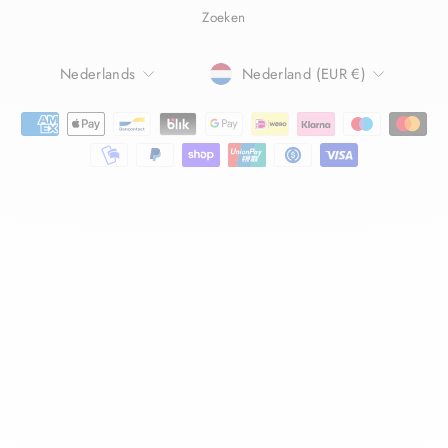
Zoeken
TAAL
Nederlands
Nederland (EUR €)