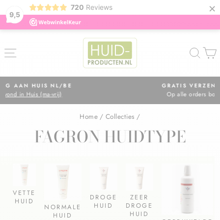
×
720
Reviews
9,5
ZOE
GRATIS VERZENDING IN NL
Op alle orders boven de €75,=
Diavoorstelling
pauzeren
Home
/
Collecties
/
FAGRON HUIDTYPE
VETTE
DROGE
ZEER
HUID
HUID
DROGE
NORMALE
HUID
HUID