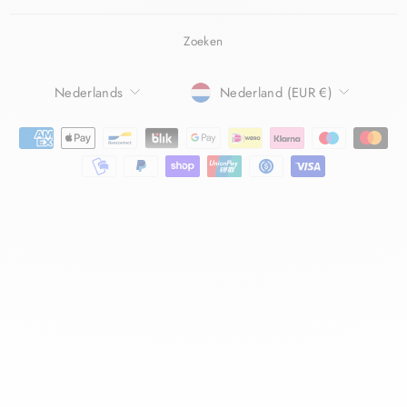
Zoeken
TAAL
Nederlands
Nederland (EUR €)