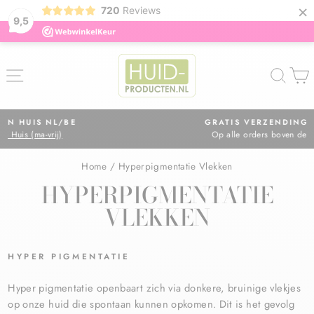
×
720
Reviews
9,5
ZOE
GRATIS VERZENDING IN NL
Op alle orders boven de €75,=
Diavoorstelling
pauzeren
Home
/
Hyperpigmentatie Vlekken
HYPERPIGMENTATIE
VLEKKEN
HYPER PIGMENTATIE
Hyper pigmentatie openbaart zich via donkere, bruinige vlekjes
op onze huid die spontaan kunnen opkomen. Dit is het gevolg