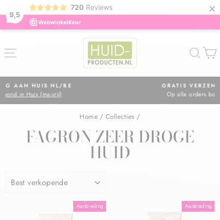
×
720
Reviews
9,5
ZOE
GRATIS VERZENDING IN NL
Op alle orders boven de €75,=
Diavoorstelling
pauzeren
Home
/
Collecties
/
FAGRON ZEER DROGE
HUID
Aanbieding
Aanbieding