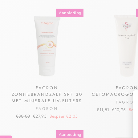
Aanbieding
FAGRON
FAGRO
ZONNEBRANDZALF SPF 30
CETOMACROGOLZ
MET MINERALE UV-FILTERS
FAGRO
FAGRON
€11,51
€10,95
Besp
€30,00
€27,95
Bespaar €2,05
Aanbieding