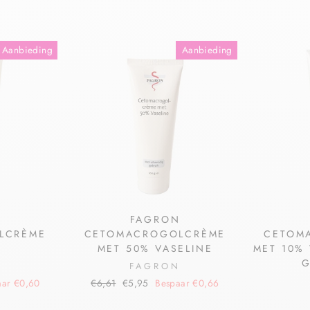
Aanbieding
Aanbieding
N
FAGRON
LCRÈME
CETOMACROGOLCRÈME
CETOM
MET 50% VASELINE
MET 10% 
G
N
FAGRON
aar €0,60
€6,61
€5,95
Bespaar €0,66