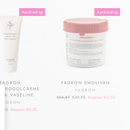
Aanbieding
Aanbieding
FAGRON
FAGRON EMOLIVAN
ACROGOLCREME
FAGRON
10% VASELINE
€54,47
€49,95
Bespaar €4,52
FAGRON
6,95
Bespaar €0,33