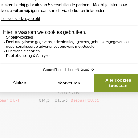
N
FAGRON
LCREME
CETOMACROGOLCRÈME
L 10%
MET 10% PARAFFINE
N
FAGRON
paar €1,71
€14,51
€13,95
Bespaar €0,56