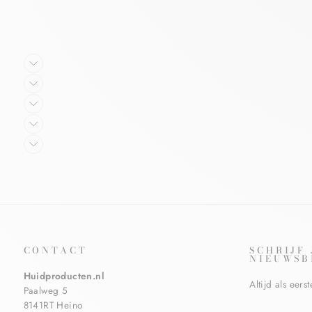
CONTACT
SCHRIJF
NIEUWSB
Huidproducten.nl
Altijd als eer
Paalweg 5
8141RT Heino
VOER
ABONNERE