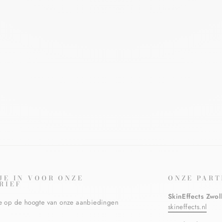
 JE IN VOOR ONZE
ONZE PART
RIEF
SkinEffects Zwol
ste op de hoogte van onze aanbiedingen
skineffects.nl
N