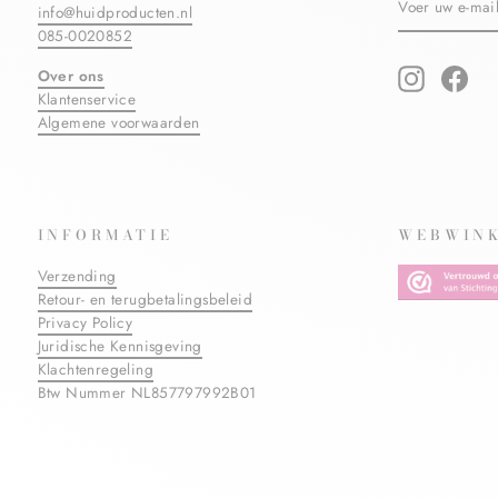
info@huidproducten.nl
UW
E-
085-0020852
MAILADRES
IN
Over ons
Instagram
Fac
Klantenservice
Algemene voorwaarden
INFORMATIE
WEBWINK
Verzending
Retour- en terugbetalingsbeleid
Privacy Policy
Juridische Kennisgeving
Klachtenregeling
Btw Nummer NL857797992B01