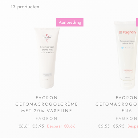
13 producten
Aanbieding
FAGRON
FAGRO
CETOMACROGOLCRÈME
CETOMACROGO
MET 20% VASELINE
FNA
FAGRON
FAGRO
€6,61
€5,95
Bespaar €0,66
€6,55
€5,95
Besp