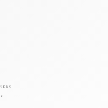
NERS
le