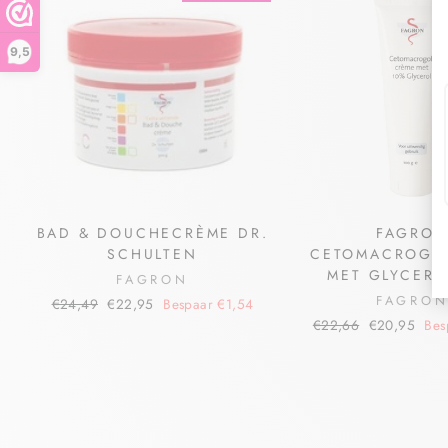
9,5
BAD & DOUCHECRÈME DR.
FAGRO
SCHULTEN
CETOMACROGO
MET GLYCERO
FAGRON
FAGRO
€24,49
€22,95
Bespaar €1,54
€22,66
€20,95
Bes