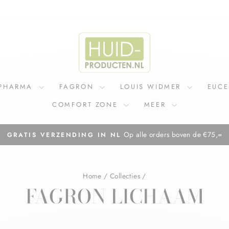
IPHARMA
FAGRON
LOUIS WIDMER
EUC
COMFORT ZONE
MEER
Op alle orders boven de €75,=
GRATIS VERZENDING IN NL
Diavoorstelling
pauzeren
Home
/
Collecties
/
FAGRON LICHAAM