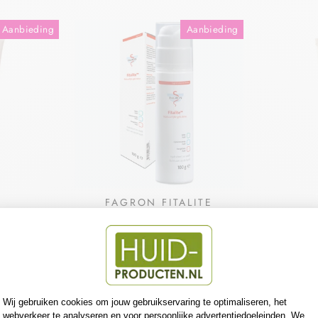
Aanbieding
Aanbieding
N
FAGRON FITALITE
ALF FNA
GELCRÈME
CETOM
MET 
N
FAGRON
aar €0,56
€14,46
€13,95
Bespaar €0,51
€7,28
€
Aanbieding
Aanbieding