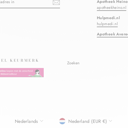
Apotheek Heino
apotheekheino.nl
Hulpmedi.nl
ebook
hulpmedi.nl
Apotheek Avere
EL KEURMERK
Zoeken
TAAL
Nederlands
Nederland (EUR €)