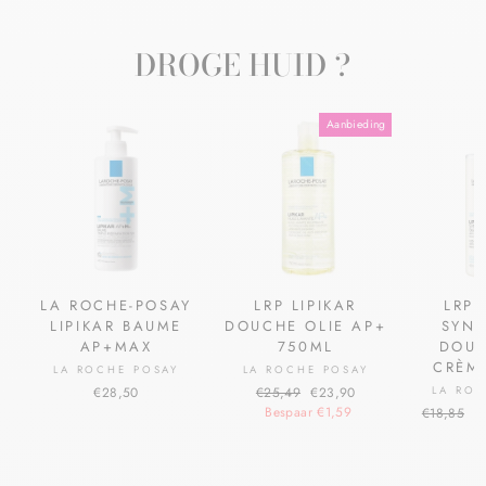
DROGE HUID ?
Aanbieding
LA ROCHE-POSAY
LRP LIPIKAR
LRP 
LIPIKAR BAUME
DOUCHE OLIE AP+
SYND
AP+MAX
750ML
DOUC
CRÈM
LA ROCHE POSAY
LA ROCHE POSAY
€28,50
€25,49
€23,90
LA RO
Bespaar €1,59
€18,85