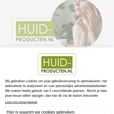
GESPECIALISEERD IN MEDISCHE
HUIDVERZORGING
HUIDPRODUCTEN.NL
Bij huidproducten.nl vind je een zorgvuldig samengesteld
assortiment van medische huidverzorging van de beste
dermatologische merken. Denk aan
La Roche-Posay
,
Vichy
,
Dermasence
,
Bipharma
,
Fagron
en
Louis Widmer
. Merken die je normaal alleen bij de apotheek of