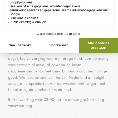
huidtherapeut vindt, nu gemakkelijk online te bestellen.
Wat ons onderscheidt is onze achtergrond. Ons
assortiment is samengesteld vanuit de kennis van een
apotheker, schoonheidsspecialist en huidtherapeut. Dat
betekent dat je hier geen willekeurige huidverzorging
vindt, maar producten die écht werken. Ook bij een
gevoelige
,
droge
of
problematische huid
.
Of je nu zoekt naar
dagelijkse verzorging voor een droge huid
, een oplossing
voor
eczeem
of
acne
, of gewoon de beste
dagcrème van La Roche-Posay
: bij huidproducten.nl zit je
goed. We leveren snel aan huis in Nederland en België,
zodat je huidproducten van topkwaliteit niet langer hoeft
te halen bij de apotheek om de hoek.
Bestel vandaag vóór 08:00 uur en ontvang je bestelling
vanavond nog.