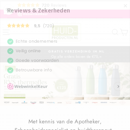
×
720
Reviews
9,5
HUIDPRODUCT
ZOE
GRATIS VERZENDING IN NL
Op alle orders boven de €75,=
Diavoorstelling
pauzeren
Diavoorstelling
pauzeren
Met kennis van de Apotheker,
Schoonheidsspecialist en huidtherapeut .