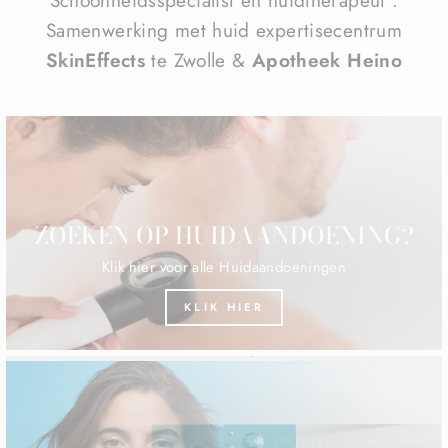
Samenwerking met huid expertisecentrum
SkinEffects
te Zwolle &
Apotheek Heino
ZOEKEN OP HUIDAANDOENING?
Klik hier voor alle Huidaandoeningen
KLIK HIER