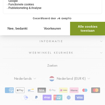
CONTACT
SCHRIJF JE IN VOOR ONZE NIEUWSBRIEF
ONZE PARTNERS
INFORMATIE
WEBWINKEL KEURMERK
Zoeken
TAAL
Nederlands
Nederland (EUR €)