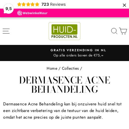
×
723
Reviews
9,5
ZOE
GRATIS VERZENDING IN NL
Op alle orders boven de €75,=
Diavoorstelling
pauzeren
Home
/
Collecties
/
DERMASENCE ACNE
BEHANDELING
Dermasence Acne Behandeling kan bij onzuivere huid snel tot
een zichtbare verbetering van de textuur van de huid leiden,
omdat het acne precies op de juiste punten aanpakt.