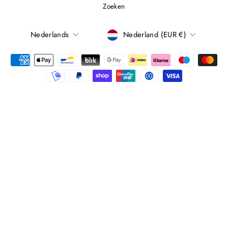
Zoeken
TAAL
Nederlands
Nederland (EUR €)