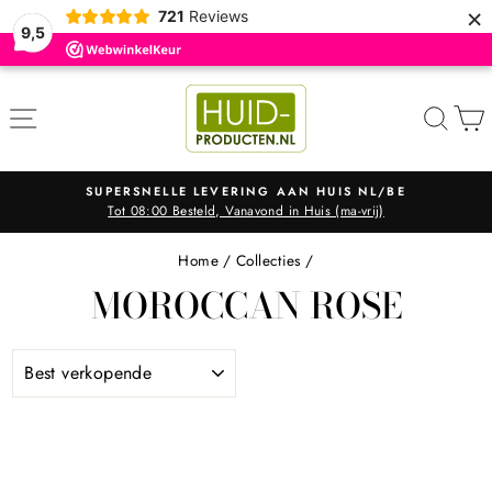
×
721
Reviews
9,5
ZOE
SUPERSNELLE LEVERING AAN HUIS NL/BE
Tot 08:00 Besteld, Vanavond in Huis (ma-vrij)
Diavoorstelling
pauzeren
Home
/
Collecties
/
MOROCCAN ROSE