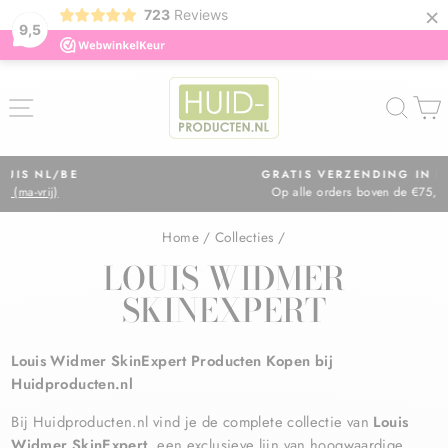
×
723
Reviews
9,5
ZOE
GRATIS VERZENDING IN NL
Op alle orders boven de €75,=
Diavoorstelling
pauzeren
Home
/
Collecties
/
LOUIS WIDMER
SKINEXPERT
Louis Widmer SkinExpert Producten Kopen bij
Huidproducten.nl
Bij Huidproducten.nl vind je de complete collectie van
Louis
Widmer SkinExpert
, een exclusieve lijn van hoogwaardige