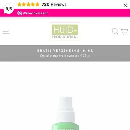
×
720
Reviews
9,5
ZOE
GRATIS VERZENDING IN NL
Op alle orders boven de €75,=
Diavoorstelling
pauzeren