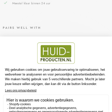
Meestal klaar binnen 24 uur
PAIRS WELL WITH
VIC
HY
NO
PHY
TOS
OLU
TIO
N
DUB
BEL
VER
BET
ERE
ND
E
DA