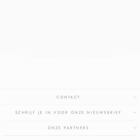
VICHY NO
PHYTOSOLUTION
DUBBEL
VERBETERENDE
DAGELIJKSE
VERZORGING 50ML
VICHY
€20,95
€18,95
Bespaar €2,00
CONTACT
SCHRIJF JE IN VOOR ONZE NIEUWSBRIEF
ONZE PARTNERS