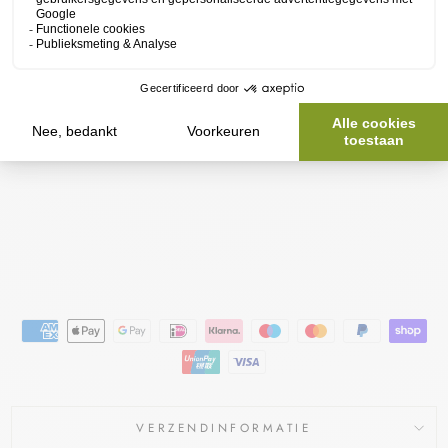
GEL
IJKS
E
VER
ZOR
GIN
G
50
ML
VICHY
€20,95
€18,95
Bespaar €2,00
Aanbieding
VERZENDINFORMATIE