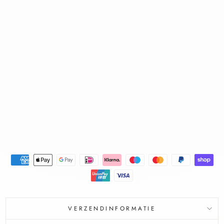
OPT
IMA
LE
BRU
INE
TEI
NT
SPF
30
VICHY
€27,95
€24,95
Bespaar €3,00
Aanbieding
VERZENDINFORMATIE