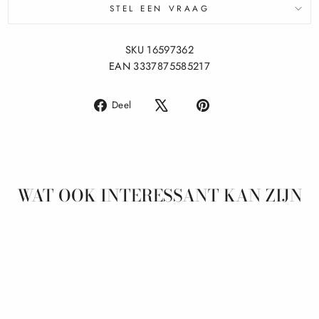
STEL EEN VRAAG
SKU 16597362
EAN 3337875585217
Delen
Pin
Deel
op
op
Facebook
Pinterest
WAT OOK INTERESSANT KAN ZIJN
Aanbieding