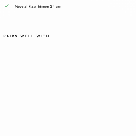
Meestal klaar binnen 24 uur
PAIRS WELL WITH
VIC
HY
CA
PIT
AL
SOL
EIL
ZO
NBE
SC
HER
ME
ND
WA
TER