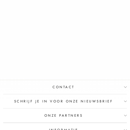
VICHY CAPITAL
SOLEIL
ZONBESCHERMEND
WATER OPTIMALE
BRUINE TEINT
SPF30
VICHY
€27,95
€24,95
Bespaar €3,00
CONTACT
SCHRIJF JE IN VOOR ONZE NIEUWSBRIEF
ONZE PARTNERS
INFORMATIE