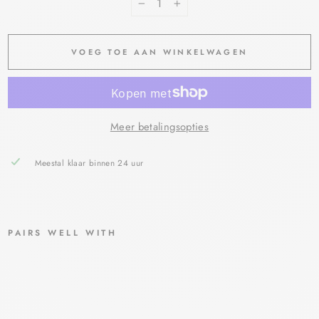
−
+
VOEG TOE AAN WINKELWAGEN
Meer betalingsopties
Meestal klaar binnen 24 uur
PAIRS WELL WITH
FA
GR
ON
URE