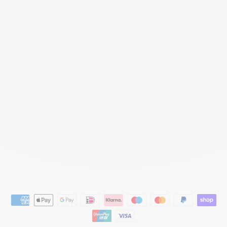
UM
10
%
IN
VA
SEL
INE
LA
NE
TTE
CR
ÈM
E
FAGRON
€19,42
€17,95
Bespaar €1,47
Aanbieding