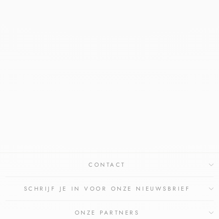
FAGRON UREUM
10% IN
VASELINELANETTE
CRÈME
FAGRON
€19,42
€17,95
Bespaar €1,47
CONTACT
SCHRIJF JE IN VOOR ONZE NIEUWSBRIEF
ONZE PARTNERS