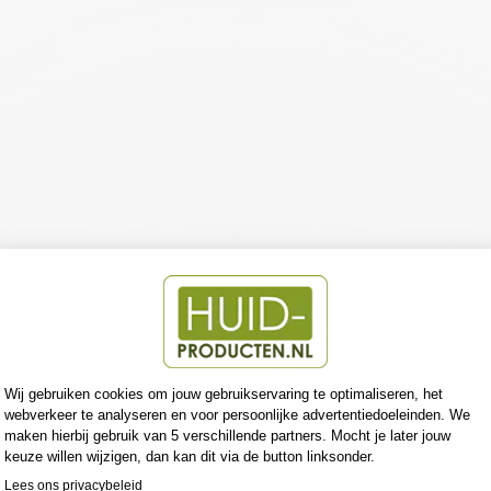
N
PH
OT
OA
GI
NG
CO
NT
RO
L
FLU
ID
SPF
30
EUCERIN
€25,99
€23,39
Bespaar €2,60
Aanbieding