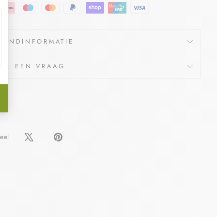
ZENDINFORMATIE
TEL EEN VRAAG
Delen
Pin
eel
op
op
Facebook
Pinterest