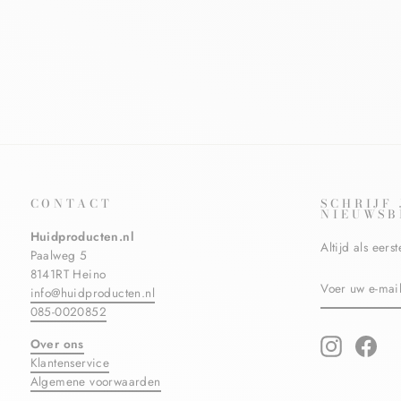
EUCERIN
€25,99
€23,39
Bespaar €2,60
CONTACT
SCHRIJF
NIEUWSB
Huidproducten.nl
Altijd als eer
Paalweg 5
8141RT Heino
VOER
ABONNERE
info@huidproducten.nl
UW
E-
085-0020852
MAILADRES
IN
Over ons
Instagram
Fac
Klantenservice
Algemene voorwaarden