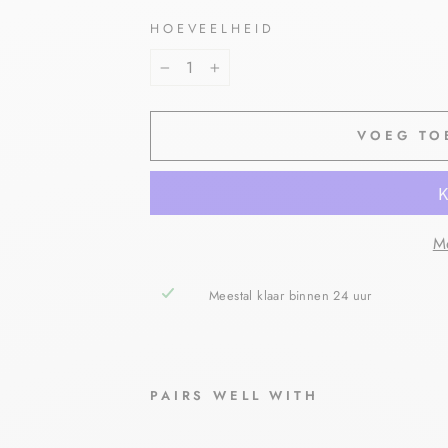
HOEVEELHEID
−
+
VOEG TO
Me
Meestal klaar binnen 24 uur
PAIRS WELL WITH
SU