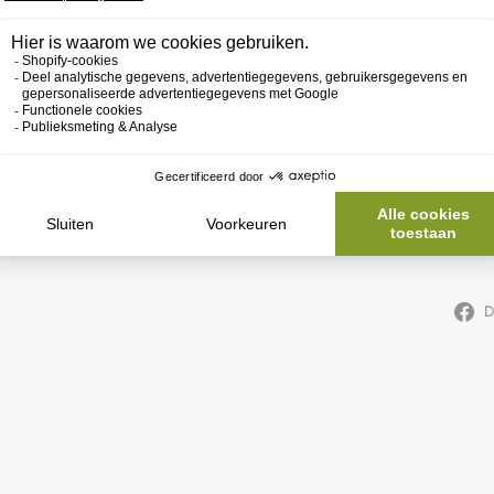
VER
S
SKU 16189019
EAN 4005800147319
D