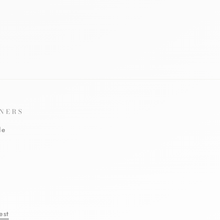
NERS
le
est