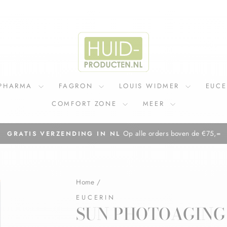
IPHARMA
FAGRON
LOUIS WIDMER
EUC
COMFORT ZONE
MEER
Op alle orders boven de €75,=
GRATIS VERZENDING IN NL
Diavoorstelling
pauzeren
Home
/
EUCERIN
SUN PHOTOAGING 