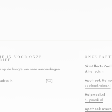
 JE IN VOOR ONZE
ONZE PART
RIEF
SkinEffects Zwol
ste op de hoogte van onze aanbiedingen
skineffects.nl
N
Apotheek Heino
apotheekheino.nl
Hulpmedi.nl
ebook
hulpmedi.nl
Apotheek Avere