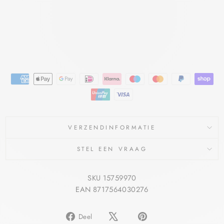
FAGRON
€21,23
€19,95
Bespaar €1,28
Aanbieding
VERZENDINFORMATIE
STEL EEN VRAAG
SKU 15759970
EAN 8717564030276
Delen
Pin
Deel