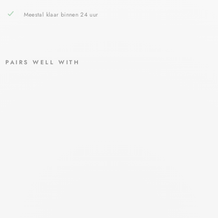
Meestal klaar binnen 24 uur
PAIRS WELL WITH
NA
TRI
UM
CH
LO
RID
E
TAB
LET
1G
FA
GR
ON
100
ST