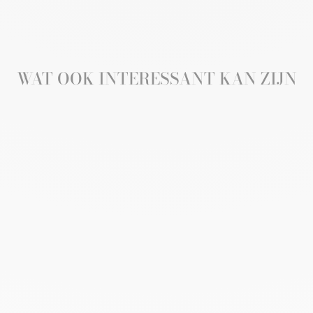
op
op
Facebook
Pinterest
WAT OOK INTERESSANT KAN ZIJN
Aanbieding
NATRIUMCHLORIDE
TABLET 1G FAGRON
100ST
FAGRON
€21,23
€19,95
Bespaar €1,28