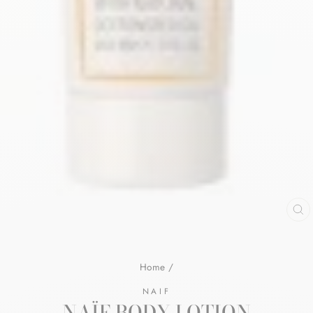
Home
/
NAIF
NAÏF BODY LOTION