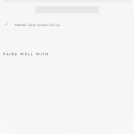
Meestal klaar binnen 24 uur
PAIRS WELL WITH
NA
ÏF
BO
DY
LO
TIO
N
NAIF
€14,00