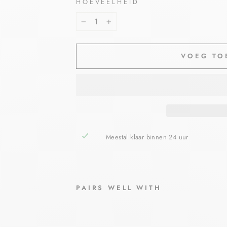
HOEVEELHEID
−
+
VOEG TO
Meestal klaar binnen 24 uur
PAIRS WELL WITH
LRP
TOL