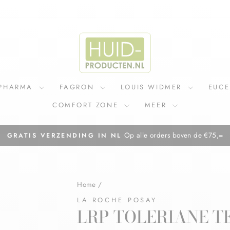
IPHARMA
FAGRON
LOUIS WIDMER
EUC
COMFORT ZONE
MEER
Op alle orders boven de €75,=
GRATIS VERZENDING IN NL
Diavoorstelling
pauzeren
Home
/
LA ROCHE POSAY
LRP TOLERIANE T