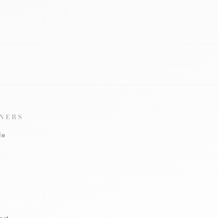
NERS
le
est