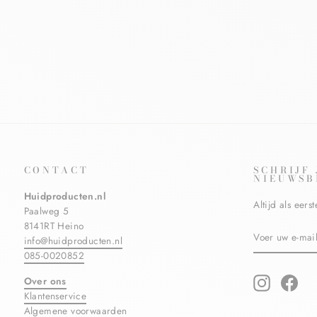
CREME 10
LA ROCHE POSAY
€21,95
€19,90
Bespaar €2,05
CONTACT
SCHRIJF
NIEUWSB
Huidproducten.nl
Altijd als eer
Paalweg 5
8141RT Heino
VOER
ABONNERE
info@huidproducten.nl
UW
E-
085-0020852
MAILADRES
IN
Over ons
Instagram
Fac
Klantenservice
Algemene voorwaarden