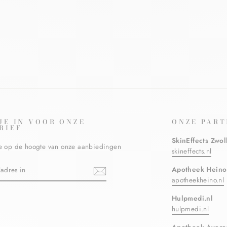
 JE IN VOOR ONZE
ONZE PART
RIEF
SkinEffects Zwol
ste op de hoogte van onze aanbiedingen
skineffects.nl
N
Apotheek Heino
apotheekheino.nl
Hulpmedi.nl
ebook
hulpmedi.nl
Apotheek Avere