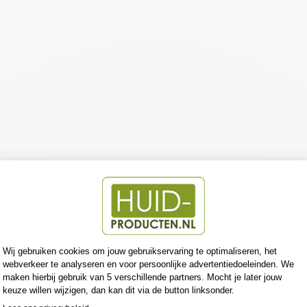
ERI
AN
E
TEI
NT
CO
MP
AC
T
CR
EM
E
10
LA
ROCHE
POSAY
€21,95
€19,90
Bespaar €2,05
Aanbieding