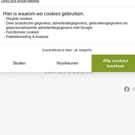
VER
S
SKU 16284992
EAN 3337872412790
D