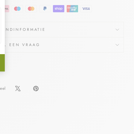
ZENDINFORMATIE
TEL EEN VRAAG
Delen
Pin
eel
op
op
Facebook
Pinterest