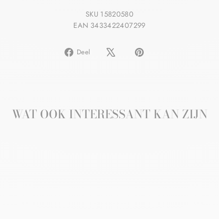
SKU 15820580
EAN 3433422407299
Delen
Pin
Deel
op
op
Facebook
Pinterest
WAT OOK INTERESSANT KAN ZIJN
Aanbieding