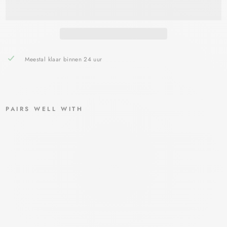
Meestal klaar binnen 24 uur
PAIRS WELL WITH
LRP
KER
IUM
GEL
-
SH
AM
PO
O
VET