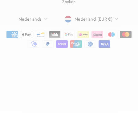
Zoeken
TAAL
Nederlands
Nederland (EUR €)