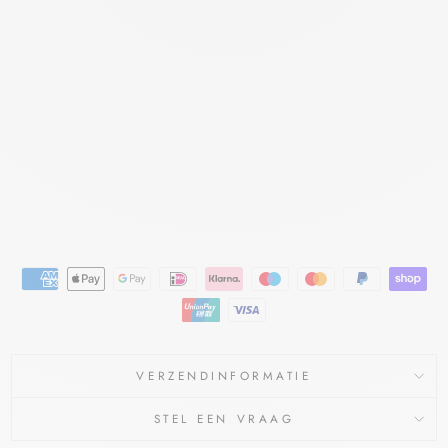
TE
SC
HIL
FER
S
LA
ROCHE
POSAY
€17,94
€16,90
Bespaar €1,04
Aanbieding
VERZENDINFORMATIE
STEL EEN VRAAG