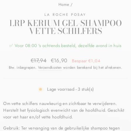
Home
/
LA ROCHE POSAY
LRP KERIUM GEL-SHAMPOO
VETTE SCHILFERS
✅ Voor 08:00 's ochtends besteld, dezelfde avond in huis
€17,94
€16,90
Bespaar €1,04
Btw. inbegrepen.
Verzendkosten
worden berekend bij het afrekenen.
Lage voorraad - 3 stuk(s)
Om vette schilfers nauwkeurig en zichtbaar te verwijderen.
Herstelt het fysiologisch evenwicht van de hoofdhuid. Geschikt
voor vet haar en/of vette hoofdhuid.
Gebruik:
Ter vervanging van de gebruikelijke shampoo tegen