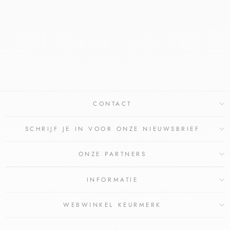
LRP KERIUM GEL-
SHAMPOO VETTE
SCHILFERS
LA ROCHE POSAY
€17,94
€16,90
Bespaar €1,04
CONTACT
SCHRIJF JE IN VOOR ONZE NIEUWSBRIEF
ONZE PARTNERS
INFORMATIE
WEBWINKEL KEURMERK