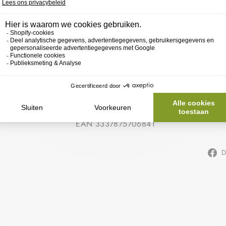
VER
S
SKU 16877748
EAN 3337875706841
D