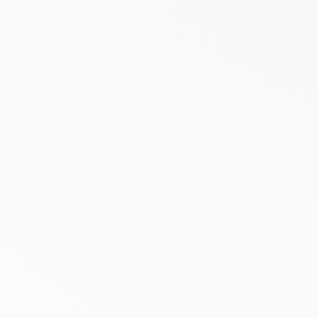
Aanbieding
LRP ANTHELIOS ONZICHTBARE