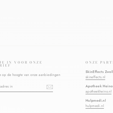
 JE IN VOOR ONZE
ONZE PART
RIEF
SkinEffects Zwol
ste op de hoogte van onze aanbiedingen
skineffects.nl
N
Apotheek Heino
apotheekheino.nl
Hulpmedi.nl
ebook
hulpmedi.nl