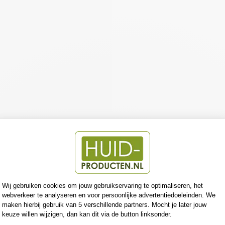
AN
TH
ELI
OS
ON
ZIC
HT
BA
RE
FLU
IDE
SP
F3
0
LA
ROCHE
POSAY
€23,50
€21,90
Bespaar €1,60
Aanbieding