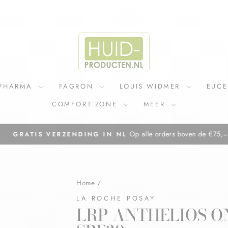
IPHARMA
FAGRON
LOUIS WIDMER
EUC
COMFORT ZONE
MEER
Op alle orders boven de €75,=
GRATIS VERZENDING IN NL
Diavoorstelling
pauzeren
Home
/
LA ROCHE POSAY
LRP ANTHELIOS O