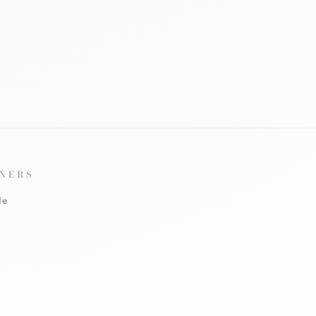
NERS
le