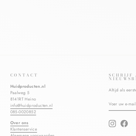
FLUIDE SPF30
LA ROCHE POSAY
€23,50
€21,90
Bespaar €1,60
CONTACT
SCHRIJF
NIEUWSB
Huidproducten.nl
Altijd als eer
Paalweg 5
8141RT Heino
VOER
ABONNERE
info@huidproducten.nl
UW
E-
085-0020852
MAILADRES
IN
Over ons
Instagram
Fac
Klantenservice
Algemene voorwaarden