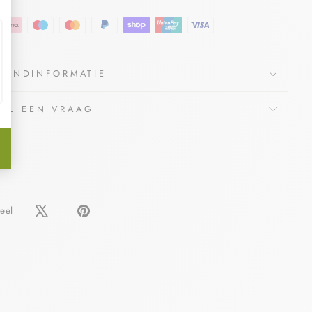
ZENDINFORMATIE
TEL EEN VRAAG
Delen
Pin
eel
op
op
Facebook
Pinterest