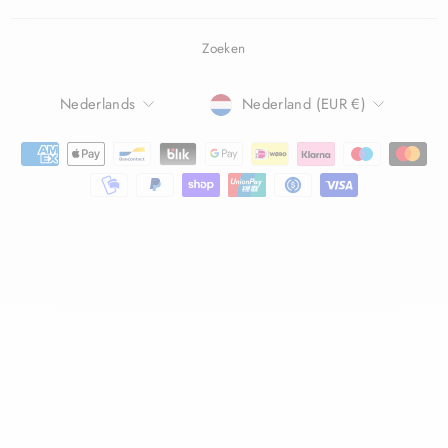
Zoeken
TAAL
Nederlands
Nederland (EUR €)