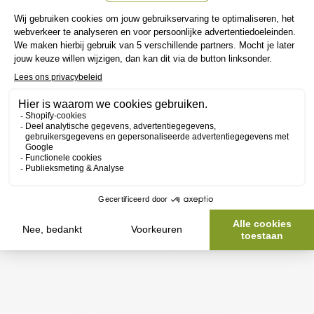
Meer betalingsopties
Meestal klaar binnen 24 uur
PAIRS WELL WITH
FAG
RO
N
LEV
OM
ENT
HOL
1%