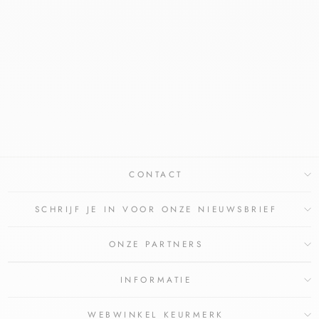
FAGRON
LEVOMENTHOL 1%
CARBOMEERWATER
GEL 1%
FAGRON
€10,41
€9,95
Bespaar €0,46
CONTACT
SCHRIJF JE IN VOOR ONZE NIEUWSBRIEF
ONZE PARTNERS
INFORMATIE
WEBWINKEL KEURMERK