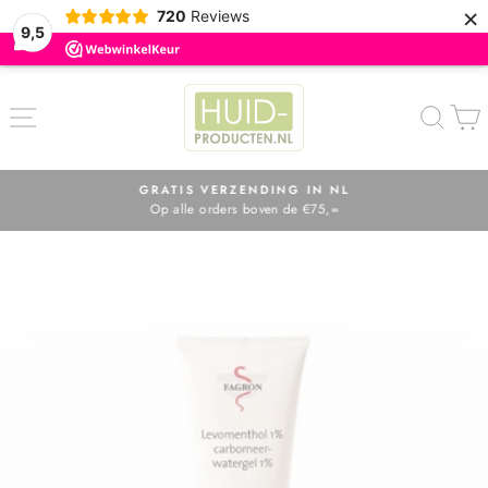
×
720
Reviews
9,5
ZOE
GRATIS VERZENDING IN NL
Op alle orders boven de €75,=
Diavoorstelling
pauzeren