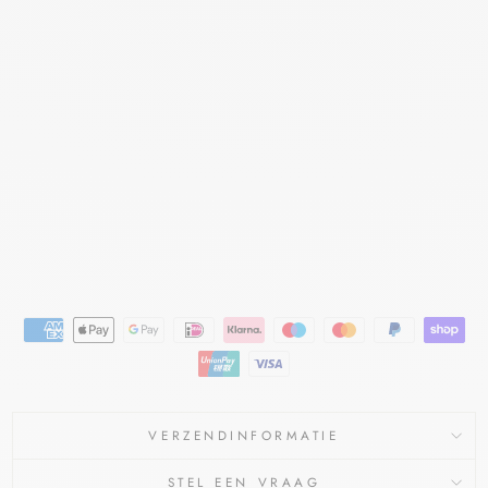
CAR
BO
MEE
RW
ATE
RGE
L
1%
FAGRON
€10,41
€9,95
Bespaar €0,46
Aanbieding
VERZENDINFORMATIE
STEL EEN VRAAG