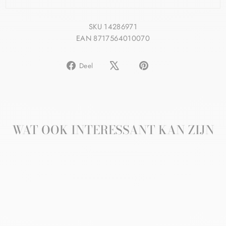
SKU 14286971
EAN 8717564010070
Delen
Pin
Deel
op
op
Facebook
Pinterest
WAT OOK INTERESSANT KAN ZIJN
Aanbieding