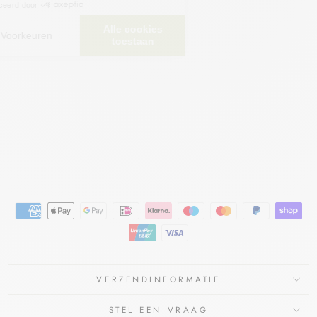
UM(
LA
NET
TE)
CRÈ
ME
10
%
FAGRON
€12,15
€10,95
Bespaar €1,20
Aanbieding
VERZENDINFORMATIE
STEL EEN VRAAG