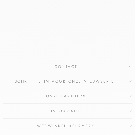
FAGRON
UREUM(LANETTE)CR
ÈME 10%
FAGRON
€12,15
€10,95
Bespaar €1,20
CONTACT
SCHRIJF JE IN VOOR ONZE NIEUWSBRIEF
ONZE PARTNERS
INFORMATIE
WEBWINKEL KEURMERK