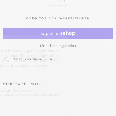
−
+
VOEG TOE AAN WINKELWAGEN
Meer betalingsopties
Meestal klaar binnen 24 uur
PAIRS WELL WITH
FA
GR
ON
URE