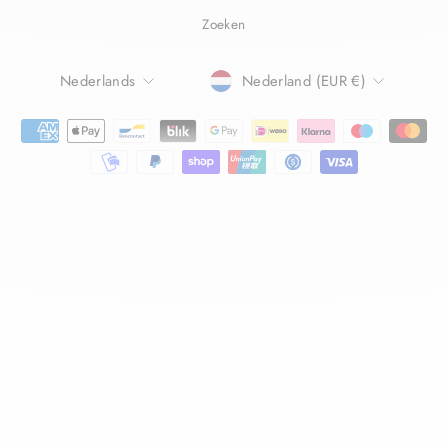
Zoeken
TAAL
Nederlands
Nederland (EUR €)