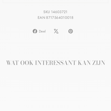
SKU 14603721
EAN 8717564010018
Delen
Pin
Deel
op
op
Facebook
Pinterest
WAT OOK INTERESSANT KAN ZIJN
Aanbieding