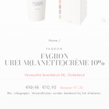
Home
/
FAGRON
FAGRON
UREUM(LANETTE)CRÈME 10%
Verwachte leverdatum NL: Onbekend
€12,15
€10,95
Bespaar €1,20
Btw. inbegrepen.
Verzendkosten
worden berekend bij het afrekenen.