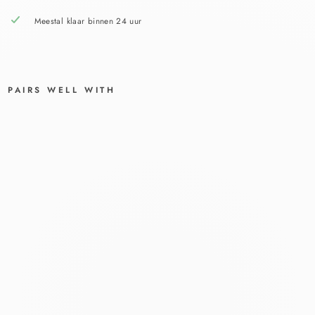
Meestal klaar binnen 24 uur
PAIRS WELL WITH
EXT
RA
MIL
DE
SHA
MP
OO
6X2
50
ML
FAGRON
€67,95
€61,95
Bespaar €6,00
Aanbieding