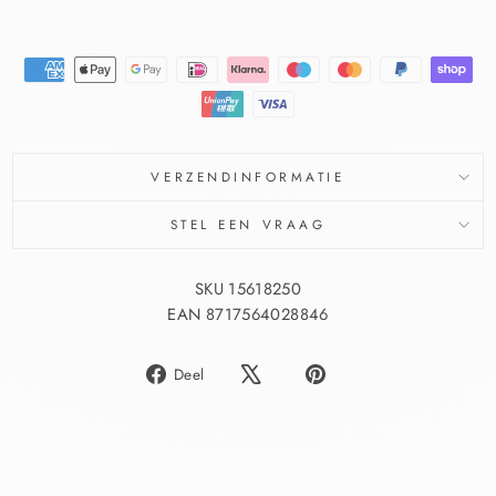
VERZENDINFORMATIE
STEL EEN VRAAG
SKU 15618250
EAN 8717564028846
Delen
Pin
Deel
op
op
Facebook
Pinterest