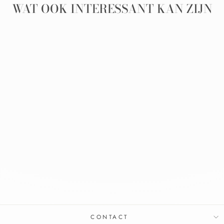
WAT OOK INTERESSANT KAN ZIJN
Aanbieding
EXTRA MILDE
SHAMPOO
6X250ML
FAGRON
€67,95
€61,95
Bespaar €6,00
CONTACT