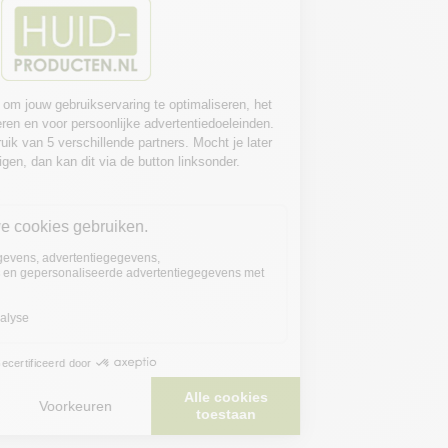
N
SU
N
PI
GM
EN
T
CO
NT
RO
L
TIN
TE
D
ME
DI
UM
SP
F5
0
EUCERIN
€27,49