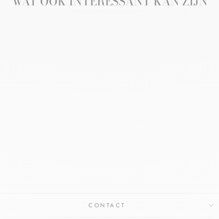
WAT OOK INTERESSANT KAN ZIJN
EUCERIN SUN
PIGMENT CONTROL
TINTED MEDIUM
SPF50
EUCERIN
€27,49
CONTACT