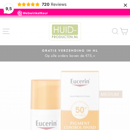
×
720
Reviews
9,5
ZOE
GRATIS VERZENDING IN NL
Op alle orders boven de €75,=
Diavoorstelling
pauzeren