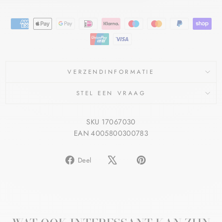
VERZENDINFORMATIE
STEL EEN VRAAG
SKU 17067030
EAN 4005800300783
Delen
Pin
Deel
op
op
Facebook
Pinterest