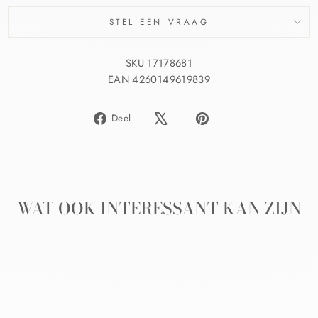
STEL EEN VRAAG
SKU 17178681
EAN 4260149619839
Delen
Pin
Deel
op
op
Facebook
Pinterest
WAT OOK INTERESSANT KAN ZIJN