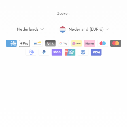
Zoeken
TAAL
Nederlands
Nederland (EUR €)