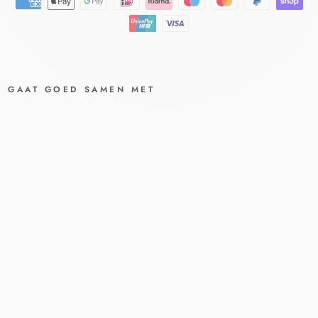
GAAT GOED SAMEN MET
DERM
ASEN
CE
SEBO
RRA
SHA
MPO
O -
200M
L
DERMASENCE
€16,80