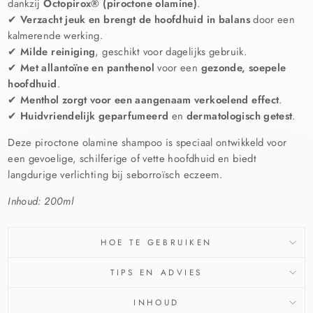
dankzij
Octopirox® (piroctone olamine)
.
✔
Verzacht jeuk en brengt de hoofdhuid in balans
door een
kalmerende werking.
✔
Milde reiniging
, geschikt voor dagelijks gebruik.
✔
Met allantoïne en panthenol
voor een
gezonde, soepele
hoofdhuid
.
✔
Menthol zorgt voor een aangenaam verkoelend effect
.
✔
Huidvriendelijk geparfumeerd
en
dermatologisch getest
.
Deze piroctone olamine shampoo is speciaal ontwikkeld voor
een gevoelige, schilferige of vette hoofdhuid en biedt
langdurige verlichting bij seborroïsch eczeem.
Inhoud: 200ml
HOE TE GEBRUIKEN
TIPS EN ADVIES
INHOUD