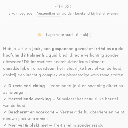
€16,30
Btw. inbegrepen.
Verzendkosten
worden berekend bij het afrekenen.
Lage voorraad - 6 stuk(s)
Heb je last van
jeuk, een gespannen gevoel of irritaties op de
hoofdhuid
?
Polaneth Liquid
biedt directe verlichting zonder
uitwassen! Dit innovatieve hoofdhuidtonicum kalmeert
onmiddellijk en ondersteunt het natuurlijke herstel van de huid,
dankzij een krachtig complex van plantaardige werkzame stoffen.
✔
Directe verlichting
– Vermindert jeuk en spanning direct na
aanbrengen
✔
Herstellende werking
– Stimuleert het natuurlijke herstel
van de huid
✔
Beschermt en voorkomt
– Versterkt de huidbarrière en helpt
nieuwe jeuk voorkomen
✔
Niet vet & plakt niet
– Trekt snel in zonder residu