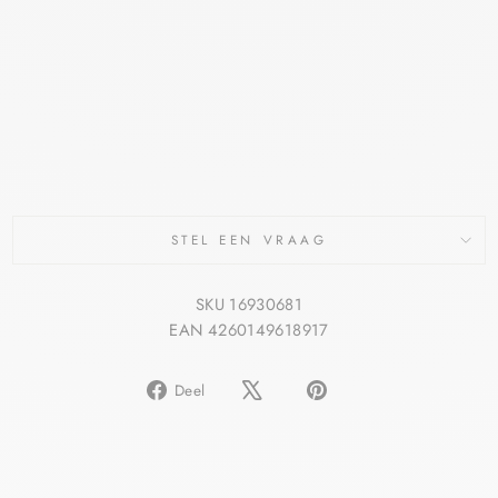
CE
POLA
NETH
LIQUI
D
DERMASENCE
€16,30
STEL EEN VRAAG
SKU 16930681
EAN 4260149618917
Delen
Pin
Deel
op
op
Facebook
Pinterest