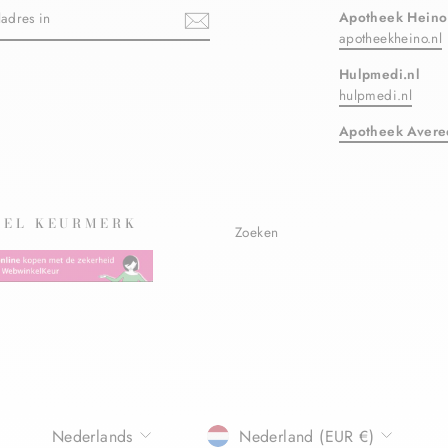
N
Apotheek Heino
apotheekheino.nl
Hulpmedi.nl
ebook
hulpmedi.nl
Apotheek Avere
EL KEURMERK
Zoeken
TAAL
Nederlands
Nederland (EUR €)