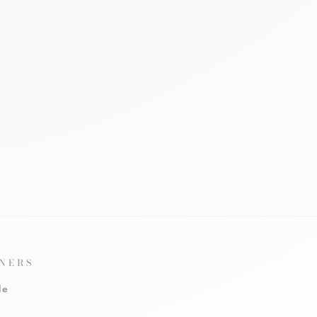
NERS
le