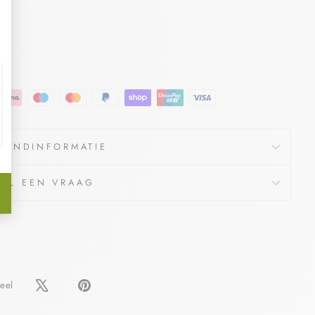
ZENDINFORMATIE
TEL EEN VRAAG
Delen
Pin
eel
op
op