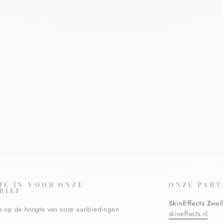
 JE IN VOOR ONZE
ONZE PART
RIEF
SkinEffects Zwol
ste op de hoogte van onze aanbiedingen
skineffects.nl