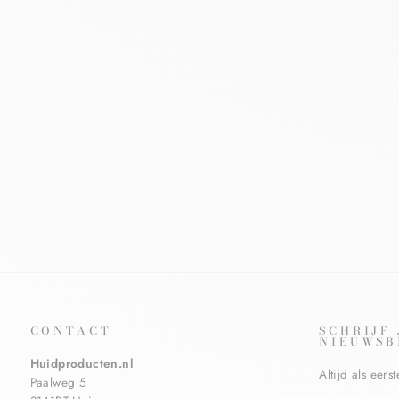
DERMASENCE CHRONE RETARE
ANTI-AGEING
HERSTRUCTURERENDE EMULSIE
DERMASENCE
€30,60
CONTACT
SCHRIJF
NIEUWSB
Huidproducten.nl
Altijd als eer
Paalweg 5