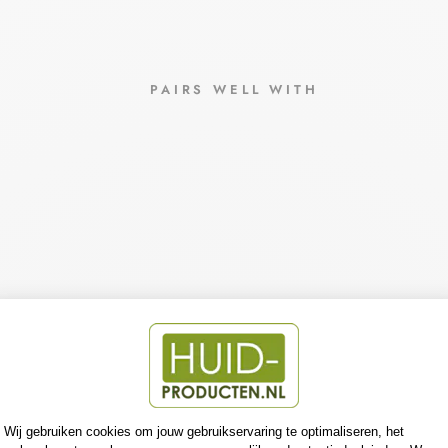
PAIRS WELL WITH
DERM
ASEN
CE
CHRO
NE
RETAR
E
ANTI-
AGEI
NG
HERST
RUCT
URERE
NDE
EMUL