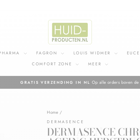
IPHARMA
FAGRON
LOUIS WIDMER
EUC
COMFORT ZONE
MEER
Op alle orders boven de €75,=
GRATIS VERZENDING IN NL
Diavoorstelling
pauzeren
Home
/
DERMASENCE
DERMASENCE CHR