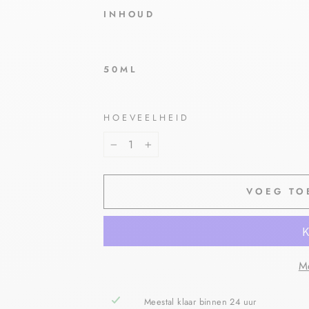
INHOUD
50ML
HOEVEELHEID
−
+
VOEG TO
Me
Meestal klaar binnen 24 uur