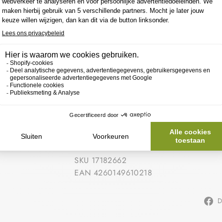
SIE
DERMASENCE
€30,60
VER
S
SKU 17182662
EAN 4260149610218
D