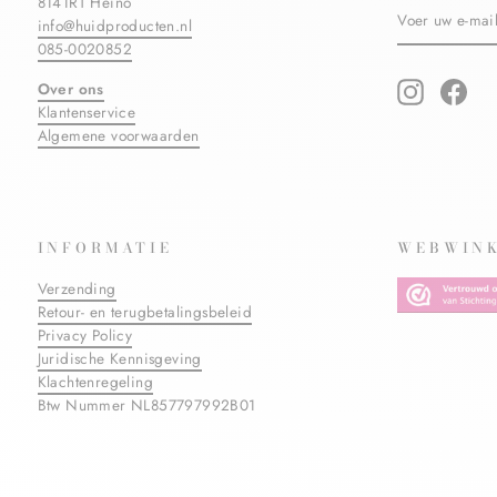
8141RT Heino
VOER
ABONNERE
info@huidproducten.nl
UW
E-
085-0020852
MAILADRES
IN
Over ons
Instagram
Fac
Klantenservice
Algemene voorwaarden
INFORMATIE
WEBWINK
Verzending
Retour- en terugbetalingsbeleid
Privacy Policy
Juridische Kennisgeving
Klachtenregeling
Btw Nummer NL857797992B01