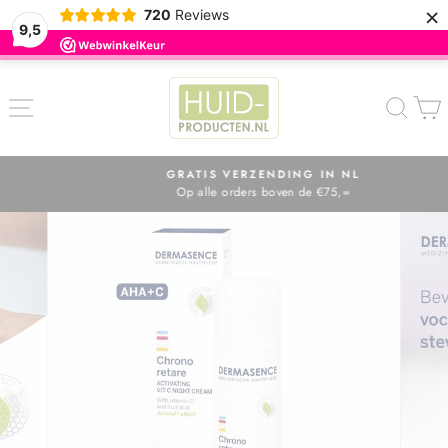
×
720
Reviews
9,5
ZOE
GRATIS VERZENDING IN NL
Op alle orders boven de €75,=
Diavoorstelling
pauzeren