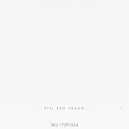
CHR
ONO
RETA
RE
ACTI
VATI
NG
VITA
MINE
C
NAC
HTCR
EME
DERMASENCE
€38,00
STEL EEN VRAAG
SKU 17291534