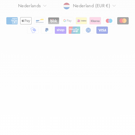
TAAL
Nederlands
Nederland (EUR €)