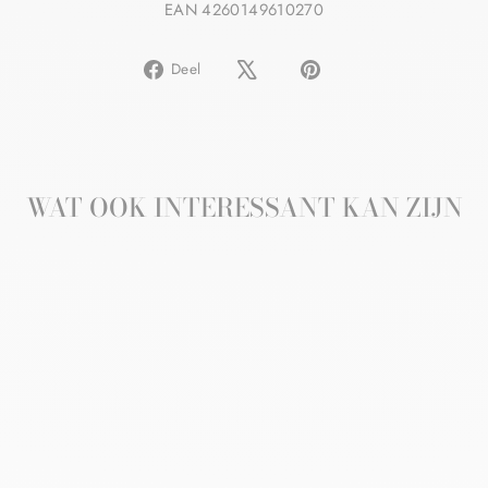
EAN 4260149610270
Delen
Pin
Deel
op
op
Facebook
Pinterest
WAT OOK INTERESSANT KAN ZIJN
CHRONO RETARE
ACTIVATING
VITAMINE C