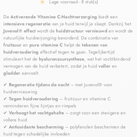
Lage voorraad - 8 stuk(s)
De
Activerende Vitamine C-Nachtverzorging
biedt een
intensieve regeneratie
van je huid terwijl je slaapt. Dankzij het
Juvenol® effect
wordt de
huidstructuur vernieuwd
en wordt de
natuurlijke huidverjonging bevorderd. De combinatie van
fruitzuur
en
pure vitamine C
helpt de
tekenen van
huidveroudering
effectief tegen te gaan. Tegelijkertijd
stimuleert het de
hyaluronzuursynthese
, wat het vochtbindend
vermogen van de huid verbetert, zodat je huid
voller
en
gladder
aanvoelt.
✔
Regeneratie tijdens de nacht
– met Juvenol® voor
huidvernieuwing
✔
Tegen huidveroudering
– fruitzuur en vitamine C
verminderen fijne lijntjes en rimpels
✔
Verhoogt het vochtgehalte
– zorgt voor een stevigere en
vollere huid
✔
Antioxidante bescherming
– polyfenolen beschermen de
huid tegen schadelijke invloeden