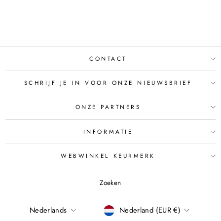
€46,50
€41,95
Bespaar €4,55
CONTACT
SCHRIJF JE IN VOOR ONZE NIEUWSBRIEF
ONZE PARTNERS
INFORMATIE
WEBWINKEL KEURMERK
Zoeken
TAAL
Nederlands
Nederland (EUR €)