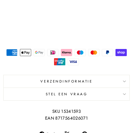
G
FAGRON
€46,50
€41,95
Bespaar €4,55
Aanbieding
VERZENDINFORMATIE
STEL EEN VRAAG
SKU 15341593
EAN 8717564026071