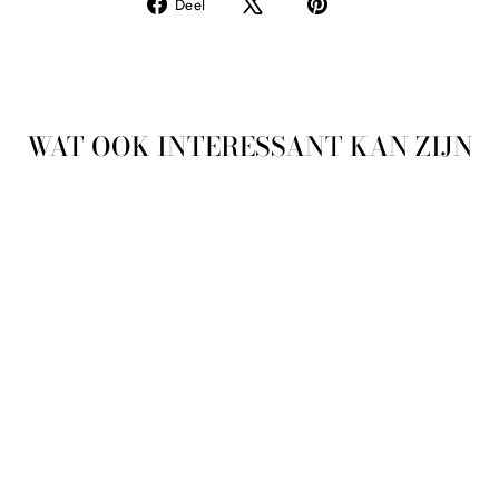
Delen
Pin
Deel
op
op
Facebook
Pinterest
WAT OOK INTERESSANT KAN ZIJN
Aanbieding
CETOMACROGOLZA
LF MET 4%
MELKZUUR FAGRON
100G
FAGRON