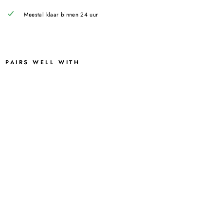
Meestal klaar binnen 24 uur
PAIRS WELL WITH
CET
OM
ACR
OG
OLZ
ALF
MET
4%
MEL
KZU
UR
FAG
RO
N
100