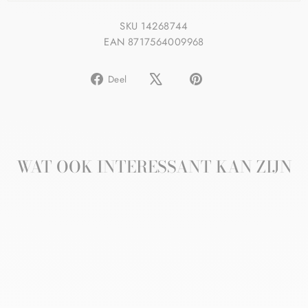
SKU 14268744
EAN 8717564009968
Delen
Pin
Deel
op
op
Facebook
Pinterest
WAT OOK INTERESSANT KAN ZIJN
Aanbieding