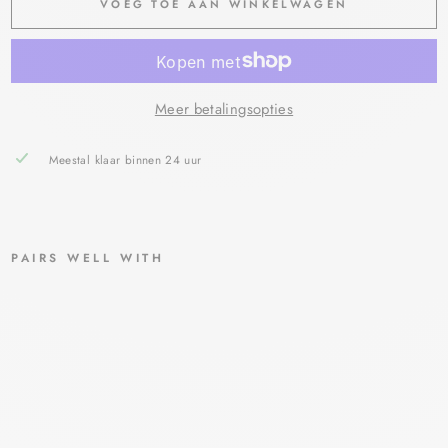
VOEG TOE AAN WINKELWAGEN
Meer betalingsopties
Meestal klaar binnen 24 uur
PAIRS WELL WITH
FAG
RO
N
CET
OM
ACR
OG
OLC