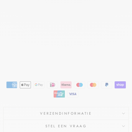
RÈM
E
MET
50%
VAS
ELI
NE
FAGRON
€6,61
€5,95
Bespaar €0,66
Aanbieding
VERZENDINFORMATIE
STEL EEN VRAAG