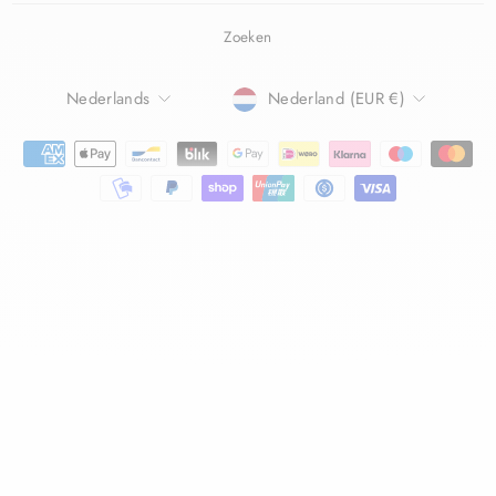
Zoeken
TAAL
Nederlands
Nederland (EUR €)