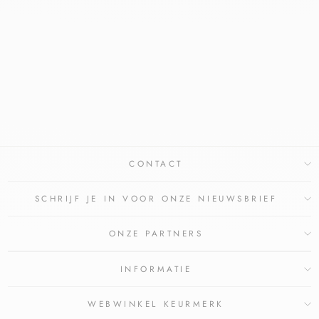
FAGRON
CETOMACROGOLCR
ÈME MET 50%
VASELINE
FAGRON
€6,61
€5,95
Bespaar €0,66
CONTACT
SCHRIJF JE IN VOOR ONZE NIEUWSBRIEF
ONZE PARTNERS
INFORMATIE
WEBWINKEL KEURMERK