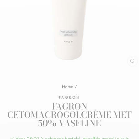
Home
/
FAGRON
FAGRON
CETOMACROGOLCRÈME MET
50% VASELINE
✅ Voor 08:00 's ochtends besteld, dezelfde avond in huis