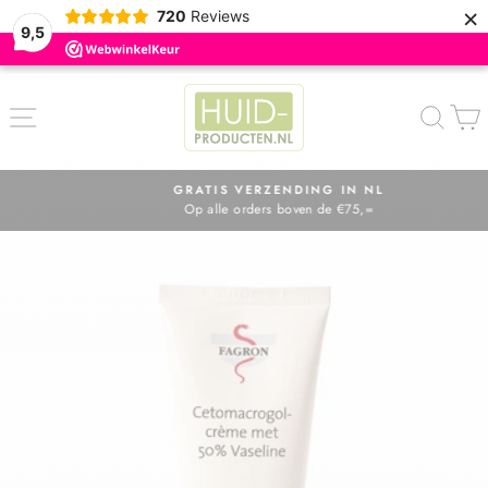
×
720
Reviews
9,5
ZOE
GRATIS VERZENDING IN NL
Op alle orders boven de €75,=
Diavoorstelling
pauzeren