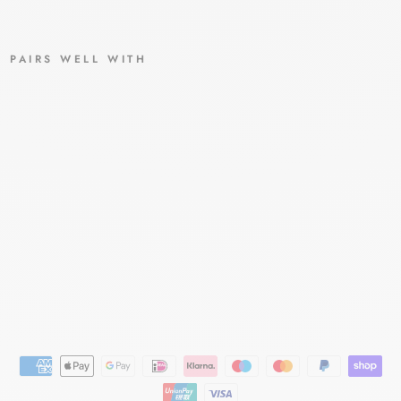
PAIRS WELL WITH
CE
RA
VE
SA
REI
NI
GI
NG
SG
EL
CERAVE
€21,65