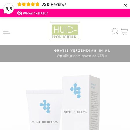
×
720
Reviews
9,5
ZOE
GRATIS VERZENDING IN NL
Op alle orders boven de €75,=
Diavoorstelling
pauzeren