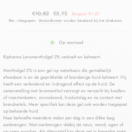
€10,82
€8,95
Bespaar €1,87
Btw. inbegrepen.
Verzendkosten
worden berekend bij het afrekenen.
Op voorraad
Bipharma Levomentholgel 2% verkoelt en kalmeert.
Mentholgel 2% is een gel op waterbasis die gemakkelijk
afwasbaar is en de geprikkelde of branderige huid kalmeert. Hij
heeft een verkoelend en indrogend effect op de huid. De
samenstelling met levomenthol verzorgt en verzacht bij kwallen-
of insectenbeten, zonnebrand, huiduitslag en na contact met
brandnetels. Meer specifiek kan deze gel ook worden toegepast
op behaarde huid.
Naar behoefte meerdere malen per dag in een dikke laag
aanbrengen. Niet aanbrengen vlakbij de neus, mond, ogen of
op open wondjes. Als alternatief kan deze gel in beperkte mate