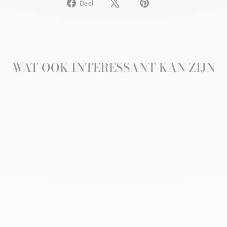
Delen
Pin
Deel
op
op
Facebook
Pinterest
WAT OOK INTERESSANT KAN ZIJN
Aanbieding
BIPHARMA
LEVOMENTHOLGEL
2%
BIPHARMA BV
€10,82
€8,95