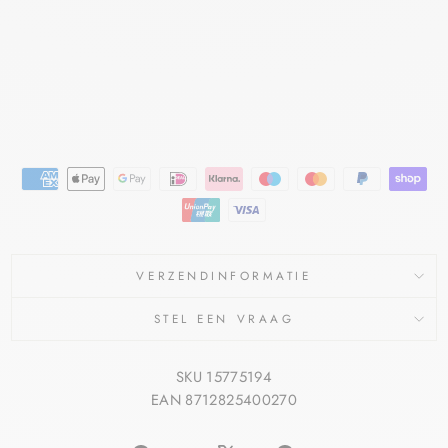
BIPHARMA
BV
€10,82
€8,95
Bespaar €1,87
Aanbieding
VERZENDINFORMATIE
STEL EEN VRAAG
SKU 15775194
EAN 8712825400270