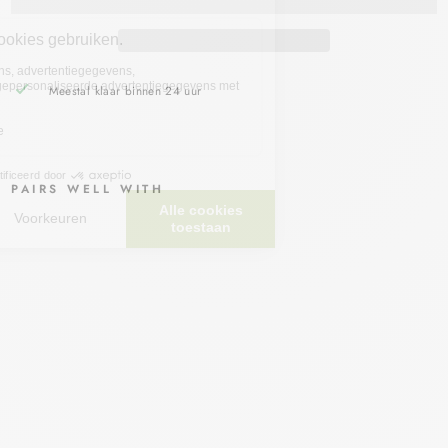
Meestal klaar binnen 24 uur
PAIRS WELL WITH
BIP
HA
RM
A
LE
VO
ME
NT
HO
LG
EL
2%