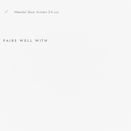
Meestal klaar binnen 24 uur
PAIRS WELL WITH
AV
ÈN
E
CIC
ALF
ATE
+
LIT
TEK
EN
GEL
AVÈNE
€15,90
€13,95