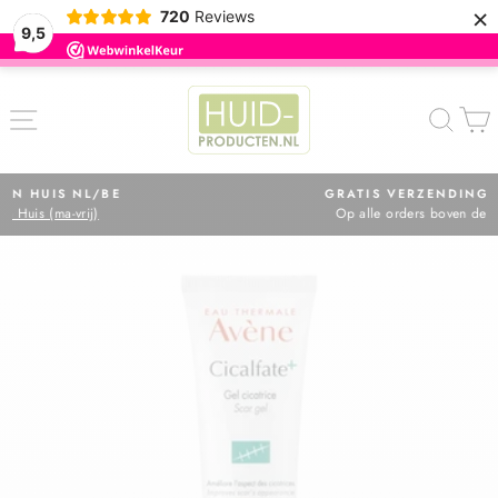
×
720
Reviews
9,5
ZOE
GRATIS VERZENDING IN NL
Op alle orders boven de €75,=
Diavoorstelling
pauzeren