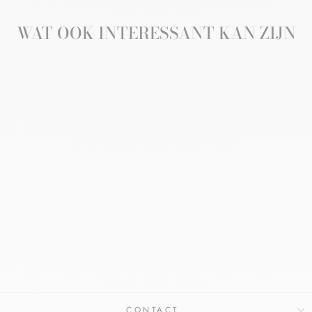
WAT OOK INTERESSANT KAN ZIJN
Aanbieding
AVÈNE CICALFATE+
LITTEKENGEL
AVÈNE
€15,90
€13,95
Bespaar €1,95
CONTACT