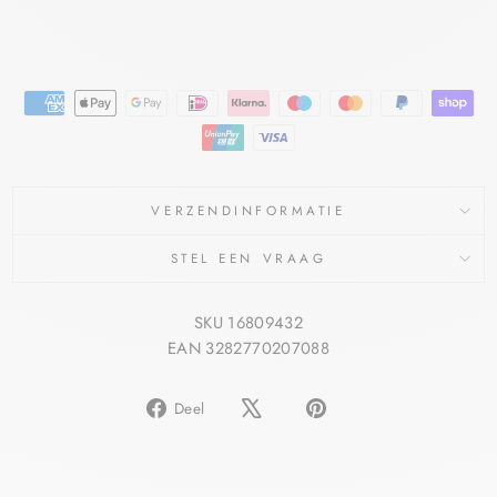
Bespaar €1,95
Aanbieding
VERZENDINFORMATIE
STEL EEN VRAAG
SKU 16809432
EAN 3282770207088
Delen
Pin
Deel
op
op
Facebook
Pinterest