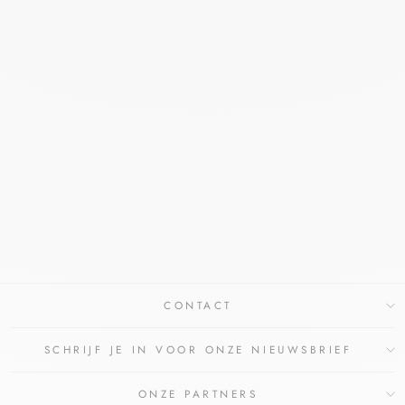
ALCOHOL
KETONATUS 70%
V/V 6X1000ML
FAGRON
€147,88
€133,95
Bespaar €13,93
CONTACT
SCHRIJF JE IN VOOR ONZE NIEUWSBRIEF
ONZE PARTNERS