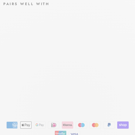
PAIRS WELL WITH
ALC
OHO
L
KET
ONA
TUS
70%
V/V
6X1
000
ML
FAGRON
€147,88
€133,95
Bespaar €13,93
Aanbieding