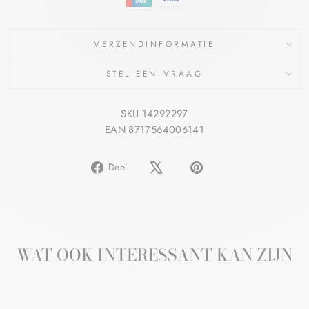
VERZENDINFORMATIE
STEL EEN VRAAG
SKU 14292297
EAN 8717564006141
Delen
Pin
Deel
op
op
Facebook
Pinterest
WAT OOK INTERESSANT KAN ZIJN
Aanbieding