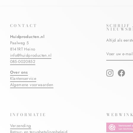
CONTACT
SCHRIJF
NIEUWSB
Huidproducten.nl
Altijd als eer
Paalweg 5
8141RT Heino
VOER
ABONNERE
info@huidproducten.nl
UW
E-
085-0020852
MAILADRES
IN
Over ons
Instagram
Fac
Klantenservice
Algemene voorwaarden
INFORMATIE
WEBWINK
Verzending
Retour- en terugbetalingsbeleid