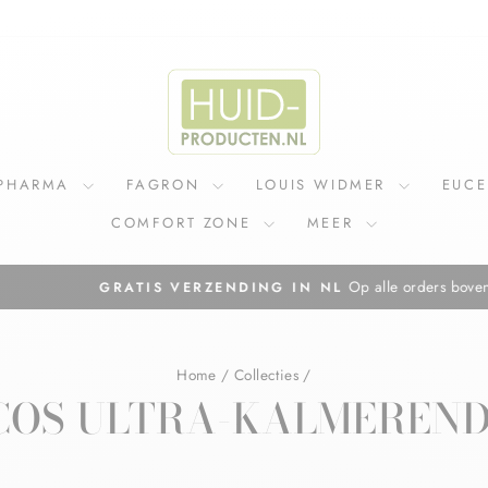
IPHARMA
FAGRON
LOUIS WIDMER
EUC
COMFORT ZONE
MEER
Op alle orders boven de €75,=
GRATIS VERZENDING IN NL
Diavoorstelling
pauzeren
Home
/
Collecties
/
COS ULTRA-KALMEREN