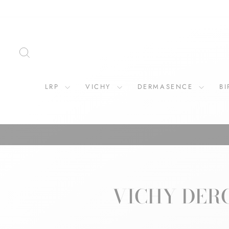
ZOEKOPDRACHT
LRP
VICHY
DERMASENCE
B
VICHY DER