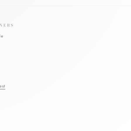
NERS
le
est