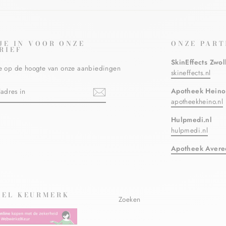
 JE IN VOOR ONZE
ONZE PART
RIEF
SkinEffects Zwol
ste op de hoogte van onze aanbiedingen
skineffects.nl
N
Apotheek Heino
apotheekheino.nl
Hulpmedi.nl
ebook
hulpmedi.nl
Apotheek Avere
EL KEURMERK
Zoeken