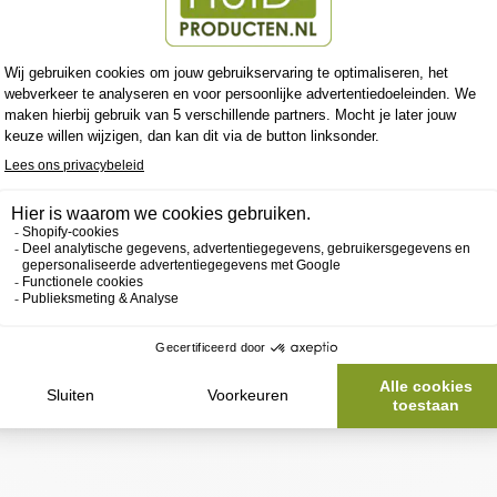
)
paar €1,55