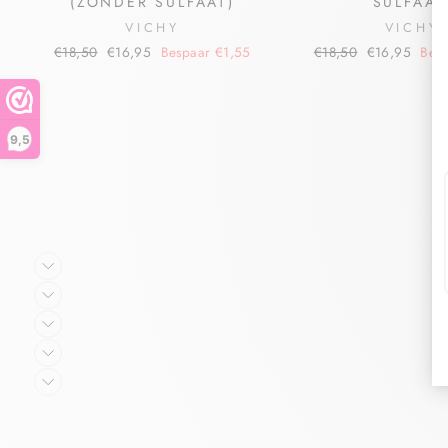
(ZONDER SULFAAT)
SULFAAT
VICHY
VICHY
€18,50
€16,95
Bespaar €1,55
€18,50
€16,95
Bes
9,5