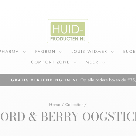
IPHARMA
FAGRON
LOUIS WIDMER
EUC
COMFORT ZONE
MEER
Op alle orders boven de €75,=
GRATIS VERZENDING IN NL
Diavoorstelling
pauzeren
Home
/
Collecties
/
LORD & BERRY OOGSTIC