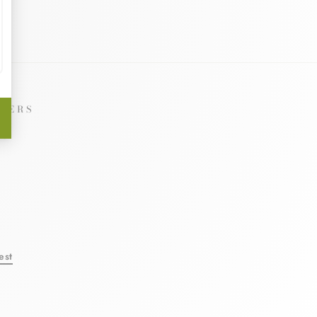
NERS
le
est