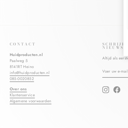
CONTACT
SCHRIJF
NIEUWSB
Huidproducten.nl
Altijd als eer
Paalweg 5
8141RT Heino
VOER
ABONNERE
info@huidproducten.nl
UW
E-
085-0020852
MAILADRES
IN
Over ons
Instagram
Fac
Klantenservice
Algemene voorwaarden