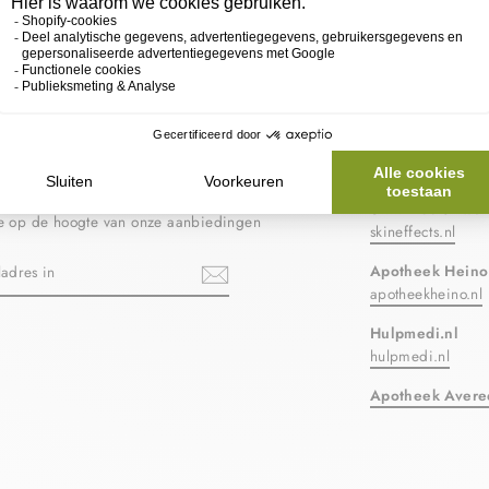
 JE IN VOOR ONZE
ONZE PART
RIEF
SkinEffects Zwol
ste op de hoogte van onze aanbiedingen
skineffects.nl
N
Apotheek Heino
apotheekheino.nl
Hulpmedi.nl
ebook
hulpmedi.nl
Apotheek Avere