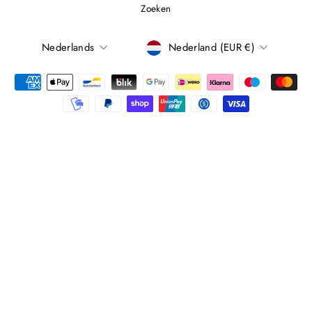
Zoeken
TAAL
Nederlands
Nederland (EUR €)