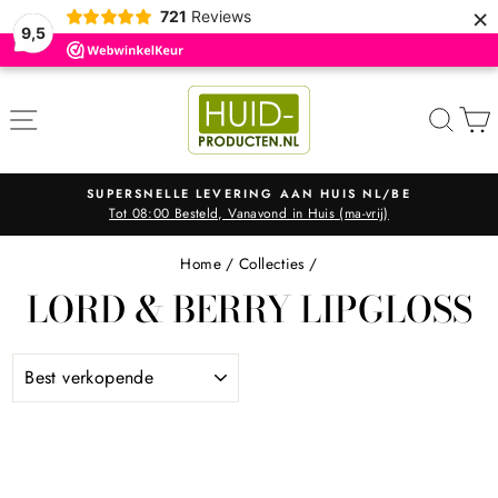
×
721
Reviews
9,5
ZOE
SUPERSNELLE LEVERING AAN HUIS NL/BE
Tot 08:00 Besteld, Vanavond in Huis (ma-vrij)
Diavoorstelling
pauzeren
Home
/
Collecties
/
LORD & BERRY LIPGLOSS