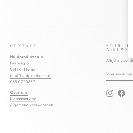
CONTACT
SCHRIJF
NIEUWSB
Huidproducten.nl
Altijd als eer
Paalweg 5
8141RT Heino
VOER
ABONNERE
info@huidproducten.nl
UW
E-
085-0020852
MAILADRES
IN
Over ons
Instagram
Fac
Klantenservice
Algemene voorwaarden