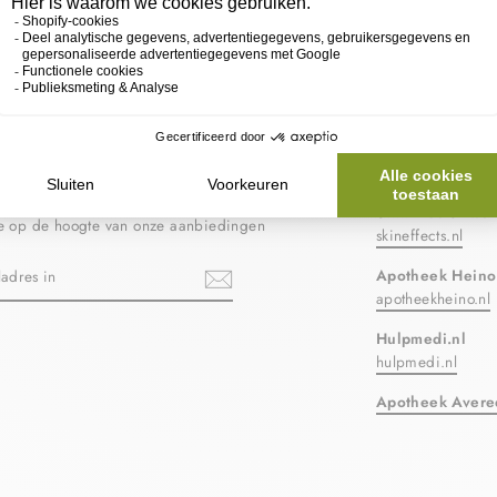
 JE IN VOOR ONZE
ONZE PART
RIEF
SkinEffects Zwol
ste op de hoogte van onze aanbiedingen
skineffects.nl
N
Apotheek Heino
apotheekheino.nl
Hulpmedi.nl
ebook
hulpmedi.nl
Apotheek Avere