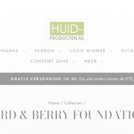
IPHARMA
FAGRON
LOUIS WIDMER
EUC
COMFORT ZONE
MEER
Op alle orders boven de €75,=
GRATIS VERZENDING IN NL
Diavoorstelling
pauzeren
Home
/
Collecties
/
RD & BERRY FOUNDAT