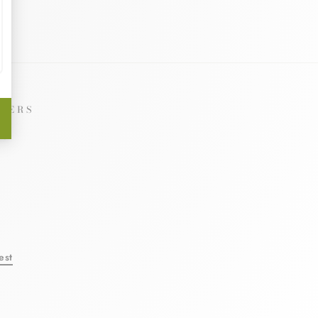
NERS
le
est