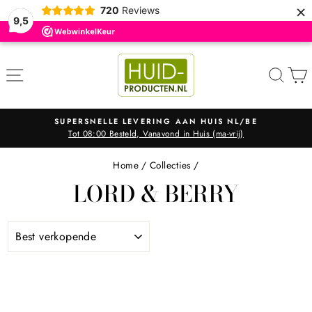
×
720
Reviews
9,5
ZOE
SUPERSNELLE LEVERING AAN HUIS NL/BE
Tot 08:00 Besteld, Vanavond in Huis (ma-vrij)
Diavoorstelling
pauzeren
Home
/
Collecties
/
LORD & BERRY