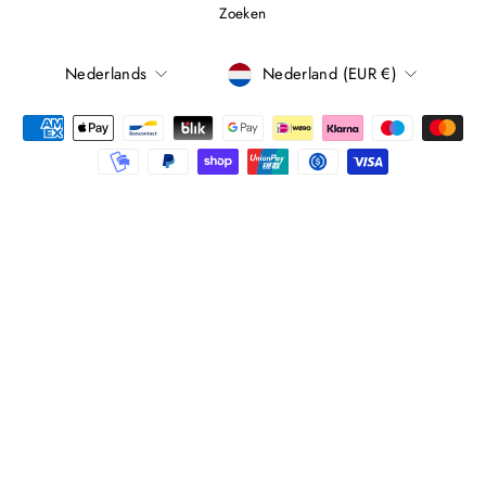
Zoeken
TAAL
Nederlands
Nederland (EUR €)