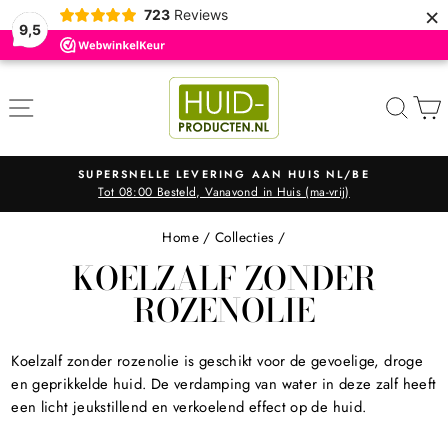
×
723
Reviews
9,5
ZOE
SUPERSNELLE LEVERING AAN HUIS NL/BE
Tot 08:00 Besteld, Vanavond in Huis (ma-vrij)
Diavoorstelling
pauzeren
Home
/
Collecties
/
KOELZALF ZONDER
ROZENOLIE
Koelzalf zonder rozenolie is geschikt voor de gevoelige, droge
en geprikkelde huid. De verdamping van water in deze zalf heeft
een licht jeukstillend en verkoelend effect op de huid.