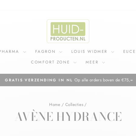
IPHARMA
FAGRON
LOUIS WIDMER
EUC
COMFORT ZONE
MEER
Op alle orders boven de €75,=
GRATIS VERZENDING IN NL
Diavoorstelling
pauzeren
Home
/
Collecties
/
AVÈNE HYDRANCE