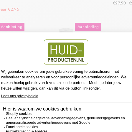
€27,50
€
paar €2,95
Aanbieding
Aanbieding
NCE BB
AVÈNE HYDRANCE BB
RICHE
AVÈNE
paar €2,55
€27,50
€24,95
Bespaar €2,55