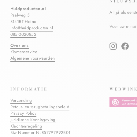
NIEUWSB
Huidproducten.nl
Altijd als eer
Paalweg 5
8141RT Heino
VOER
ABONNERE
info@huidproducten.nl
UW
E-
085-0020852
MAILADRES
IN
Over ons
Instagram
Fac
Klantenservice
Algemene voorwaarden
INFORMATIE
WEBWINK
Verzending
Retour- en terugbetalingsbeleid
Privacy Policy
Juridische Kennisgeving
Klachtenregeling
Btw Nummer NL857797992B01