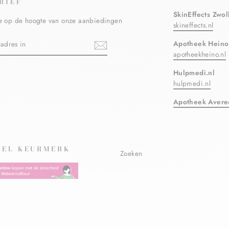
RIEF
SkinEffects Zwol
ste op de hoogte van onze aanbiedingen
skineffects.nl
N
Apotheek Heino
apotheekheino.nl
Hulpmedi.nl
ebook
hulpmedi.nl
Apotheek Avere
EL KEURMERK
Zoeken