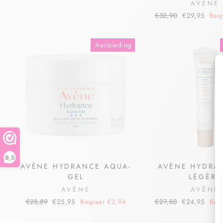
AVÈNE
€32,90
€29,95
Bes
Aanbieding
9,5
AVÈNE HYDRANCE AQUA-
AVÈNE HYDRA
GEL
LÉGÈRE
AVÈNE
AVÈNE
€28,89
€25,95
Bespaar €2,94
€27,50
€24,95
Bes