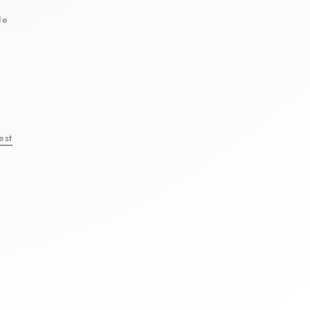
le
est